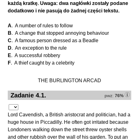
każdą kratkę. Uwaga: dwa nagłówki zostały podane
dodatkowo i nie pasują do żadnej części tekstu.
A
. A number of rules to follow
B
. A change that stopped annoying behaviour
C
. A famous person dressed as a Beadle
D
. An exception to the rule
E
. A successful robbery
F
. A thief caught by a celebrity
THE BURLINGTON ARCAD
Zadanie 4.1.
pwz:
76%
Lord Cavendish, a British aristocrat and politician, had a
huge house in Piccadilly. He often got irritated because
Londoners walking down the street threw oyster shells
and other rubbish over the wall of his garden. To put an