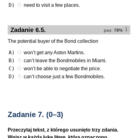
D)
need to visit a few places.
Zadanie 6.5.
pwz:
78%
The potential buyer of the Bond collection
A)
won’t get any Aston Martins.
B)
can’t leave the Bondmobiles in Miami.
C)
won’t be able to negotiate the price.
D)
can’t choose just a few Bondmobiles.
Zadanie 7.
(0–3)
Przeczytaj tekst, z którego usunięto trzy zdania.
Wpisz w każdą lukę literę, którą oznaczono