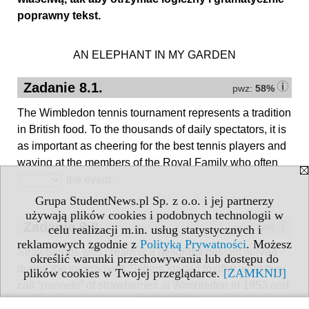
poprawny tekst.
AN ELEPHANT IN MY GARDEN
Zadanie 8.1.
pwz:
58%
The Wimbledon tennis tournament represents a tradition
in British food. To the thousands of daily spectators, it is
as important as cheering for the best tennis players and
waving at the members of the Royal Family who often
the event.
Grupa StudentNews.pl Sp. z o.o. i jej partnerzy
używają plików cookies i podobnych technologii w
Zadanie 8.2.
pwz:
79%
celu realizacji m.in. usług statystycznych i
reklamowych zgodnie z
Polityką Prywatności
. Możesz
Strawberries with cream is a delightful dessert served
określić warunki przechowywania lub dostępu do
during the tournament. Sellers started to offer what they
plików cookies w Twojej przeglądarce.
[ZAMKNIJ]
call “punnets” of strawberries at Wimbledon in 1953 and
since then the tasty fruit
a symbol of the