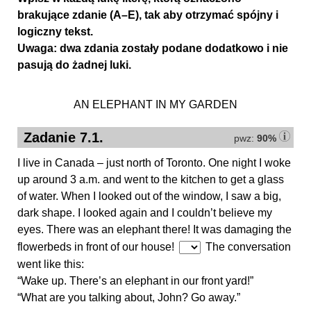
brakujące zdanie (A–E), tak aby otrzymać spójny i
logiczny tekst.
Uwaga: dwa zdania zostały podane dodatkowo i nie
pasują do żadnej luki.
AN ELEPHANT IN MY GARDEN
Zadanie 7.1.
pwz:
90%
I live in Canada – just north of Toronto. One night I woke
up around 3 a.m. and went to the kitchen to get a glass
of water. When I looked out of the window, I saw a big,
dark shape. I looked again and I couldn’t believe my
eyes. There was an elephant there! It was damaging the
flowerbeds in front of our house!
The conversation
went like this:
“Wake up. There’s an elephant in our front yard!”
“What are you talking about, John? Go away.”