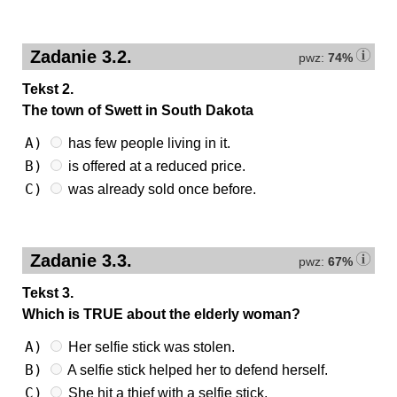
Zadanie 3.2.
pwz:
74%
Tekst 2.
The town of Swett in South Dakota
A)
has few people living in it.
B)
is offered at a reduced price.
C)
was already sold once before.
Zadanie 3.3.
pwz:
67%
Tekst 3.
Which is TRUE about the elderly woman?
A)
Her selfie stick was stolen.
B)
A selfie stick helped her to defend herself.
C)
She hit a thief with a selfie stick.