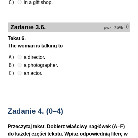
C)
in a gift shop.
Zadanie 3.6.
pwz:
75%
Tekst 6.
The woman is talking to
A)
a director.
B)
a photographer.
C)
an actor.
Zadanie 4.
(0–4)
Przeczytaj tekst. Dobierz właściwy nagłówek (A–F)
do każdej części tekstu. Wpisz odpowiednią literę w