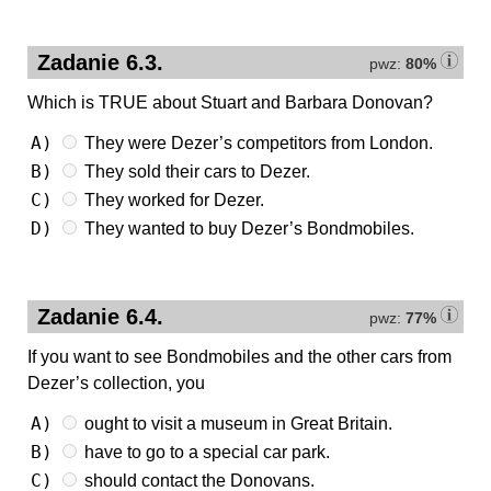
Zadanie 6.3.
pwz:
80%
Which is TRUE about Stuart and Barbara Donovan?
A)
They were Dezer’s competitors from London.
B)
They sold their cars to Dezer.
C)
They worked for Dezer.
D)
They wanted to buy Dezer’s Bondmobiles.
Zadanie 6.4.
pwz:
77%
If you want to see Bondmobiles and the other cars from
Dezer’s collection, you
A)
ought to visit a museum in Great Britain.
B)
have to go to a special car park.
C)
should contact the Donovans.