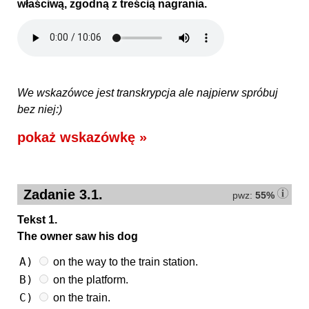
właściwą, zgodną z treścią nagrania.
We wskazówce jest transkrypcja ale najpierw spróbuj
bez niej:)
pokaż wskazówkę »
Zadanie 3.1.
pwz:
55%
Tekst 1.
The owner saw his dog
A)
on the way to the train station.
B)
on the platform.
C)
on the train.