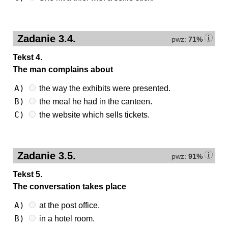
Zadanie 3.4.
pwz:
71%
Tekst 4.
The man complains about
A)
the way the exhibits were presented.
B)
the meal he had in the canteen.
C)
the website which sells tickets.
Zadanie 3.5.
pwz:
91%
Tekst 5.
The conversation takes place
A)
at the post office.
B)
in a hotel room.