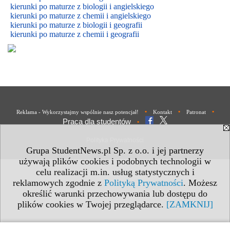
kierunki po maturze z biologii i
angielskiego
kierunki po maturze z
chemii i
angielskiego
kierunki po maturze z biologii i geografii
kierunki po maturze z chemii i geografii
•
•
•
Reklama - Wykorzystajmy wspólnie nasz potencjał!
Kontakt
Patronat
Praca dla studentów
•
Polityka Prywatności
Grupa StudentNews.pl Sp. z o.o. i jej partnerzy
używają plików cookies i podobnych technologii w
celu realizacji m.in. usług statystycznych i
reklamowych zgodnie z
Polityką Prywatności
. Możesz
określić warunki przechowywania lub dostępu do
plików cookies w Twojej przeglądarce.
[ZAMKNIJ]