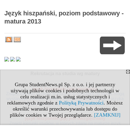
Język hiszpański, poziom podstawowy -
matura 2013
Rekrutacja na studia wg matury
Grupa StudentNews.pl Sp. z o.o. i jej partnerzy
język hiszpański (pp) wystarczy
używają plików cookies i podobnych technologii w
Znajdź kierunki studiów, w których w rekrutacji na studia mogą
celu realizacji m.in. usług statystycznych i
wystarczyć zdobyte punkty z egzaminu maturalnego z języka
reklamowych zgodnie z
Polityką Prywatności
. Możesz
hiszpańskiego na poziomie podstawowym
określić warunki przechowywania lub dostępu do
plików cookies w Twojej przeglądarce.
[ZAMKNIJ]
język
hiszpański
(pp) jest uwzględniany
Znajdź kierunki studiów, w których zdany na maturze język
hiszpański na poziomie podstawowym jest uwzględniany przy