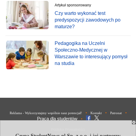
Artykuł sponsorowany
Czy warto wykonać test
predyspozycji zawodowych po
maturze?
Pedagogika na Uczelni
Społeczno-Medycznej w
Warszawie to interesujący pomysł
na studia
•
•
•
Reklama - Wykorzystajmy wspólnie nasz potencjał!
Kontakt
Patronat
Praca dla studentów
•
Polityka Prywatności
Grupa StudentNews.pl Sp. z o.o. i jej partnerzy