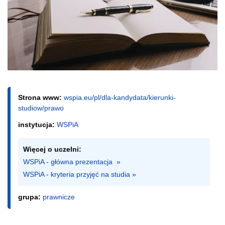
Strona www:
wspia.eu/pl/dla-kandydata/kierunki-
studiow/prawo
instytucja:
WSPiA
Więcej o uczelni:
WSPiA - główna prezentacja  »
WSPiA - kryteria przyjęć na studia »
grupa:
prawnicze