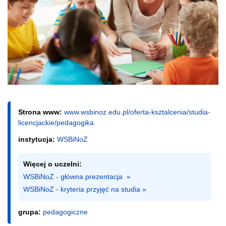
Strona www:
www.wsbinoz.edu.pl/oferta-ksztalcenia/studia-
licencjackie/pedagogika
instytucja:
WSBiNoZ
Więcej o uczelni:
WSBiNoZ - główna prezentacja  »
WSBiNoZ - kryteria przyjęć na studia »
grupa:
pedagogiczne