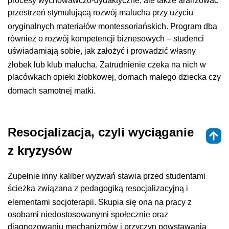
procesy wychowawczo-dydaktyczne, ale także aranżować
przestrzeń stymulującą rozwój malucha przy użyciu
oryginalnych materiałów montessoriańskich
. Program dba
również o rozwój kompetencji biznesowych – studenci
uświadamiają sobie, jak założyć i prowadzić własny
żłobek lub klub malucha
. Zatrudnienie czeka na nich w
placówkach opieki żłobkowej, domach małego dziecka czy
domach samotnej matki
.
Resocjalizacja, czyli wyciąganie
z kryzysów
Zupełnie inny kaliber wyzwań stawia przed studentami
ścieżka związana z pedagogiką resocjalizacyjną i
elementami socjoterapii
. Skupia się ona na pracy z
osobami niedostosowanymi społecznie oraz
diagnozowaniu mechanizmów i przyczyn powstawania