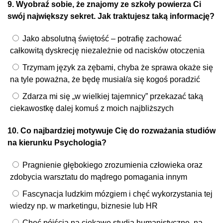
9. Wyobraź sobie, że znajomy ze szkoły powierza Ci
swój największy sekret. Jak traktujesz taką informację?
Jako absolutną świętość – potrafię zachować
całkowitą dyskrecję niezależnie od nacisków otoczenia
Trzymam język za zębami, chyba że sprawa okaże się
na tyle poważna, że będę musiał/a się kogoś poradzić
Zdarza mi się „w wielkiej tajemnicy” przekazać taką
ciekawostkę dalej komuś z moich najbliższych
10. Co najbardziej motywuje Cię do rozważania studiów
na kierunku Psychologia?
Pragnienie głębokiego zrozumienia człowieka oraz
zdobycia warsztatu do mądrego pomagania innym
Fascynacja ludzkim mózgiem i chęć wykorzystania tej
wiedzy np. w marketingu, biznesie lub HR
Chęć pójścia na ciekawe studia humanistyczne, na