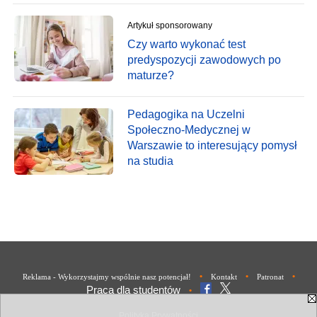
Artykuł sponsorowany
Czy warto wykonać test
predyspozycji zawodowych po
maturze?
Pedagogika na Uczelni
Społeczno-Medycznej w
Warszawie to interesujący pomysł
na studia
•
•
•
Reklama - Wykorzystajmy wspólnie nasz potencjał!
Kontakt
Patronat
Praca dla studentów
•
Polityka Prywatności