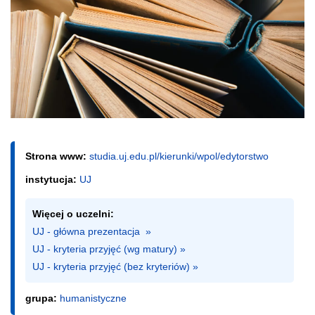
Strona www:
studia.uj.edu.pl/kierunki/wpol/edytorstwo
instytucja:
UJ
Więcej o uczelni:
UJ - główna prezentacja  »
UJ - kryteria przyjęć (wg matury) »
UJ - kryteria przyjęć (bez kryteriów) »
grupa:
humanistyczne