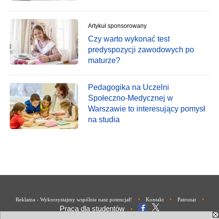
Artykuł sponsorowany
Czy warto wykonać test
predyspozycji zawodowych po
maturze?
Pedagogika na Uczelni
Społeczno-Medycznej w
Warszawie to interesujący pomysł
na studia
•
•
•
Reklama - Wykorzystajmy wspólnie nasz potencjał!
Kontakt
Patronat
Praca dla studentów
•