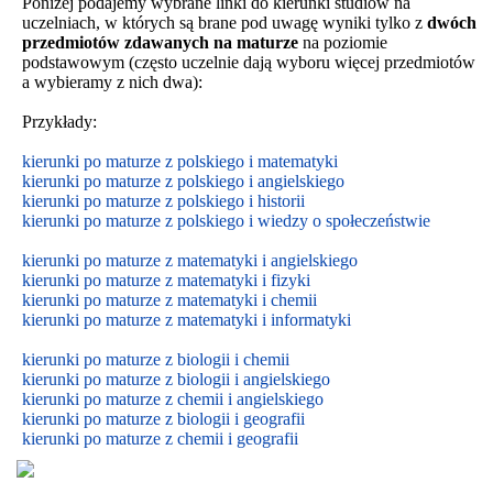
Poniżej podajemy wybrane linki do kierunki studiów na
uczelniach, w których są brane pod uwagę wyniki tylko z
dwóch
przedmiotów zdawanych na maturze
na poziomie
podstawowym
(często uczelnie dają wyboru więcej przedmiotów
a wybieramy z nich dwa):
Przykłady:
kierunki po maturze z polskiego i matematyki
kierunki po maturze z polskiego i angielskiego
kierunki po maturze z polskiego i historii
kierunki po maturze z polskiego i wiedzy o społeczeństwie
kierunki po maturze z matematyki i angielskiego
kierunki po maturze z matematyki i fizyki
kierunki po maturze z matematyki i chemii
kierunki po maturze z matematyki i informatyki
kierunki po maturze z biologii i chemii
kierunki po maturze z biologii i
angielskiego
kierunki po maturze z
chemii i
angielskiego
kierunki po maturze z biologii i geografii
kierunki po maturze z chemii i geografii