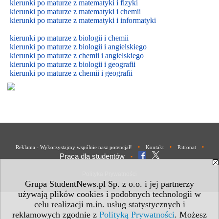
kierunki po maturze z matematyki i fizyki
kierunki po maturze z matematyki i chemii
kierunki po maturze z matematyki i informatyki
kierunki po maturze z biologii i chemii
kierunki po maturze z biologii i
angielskiego
kierunki po maturze z
chemii i
angielskiego
kierunki po maturze z biologii i geografii
kierunki po maturze z chemii i geografii
•
•
•
Reklama - Wykorzystajmy wspólnie nasz potencjał!
Kontakt
Patronat
Praca dla studentów
•
Polityka Prywatności
Grupa StudentNews.pl Sp. z o.o. i jej partnerzy
używają plików cookies i podobnych technologii w
celu realizacji m.in. usług statystycznych i
reklamowych zgodnie z
Polityką Prywatności
. Możesz