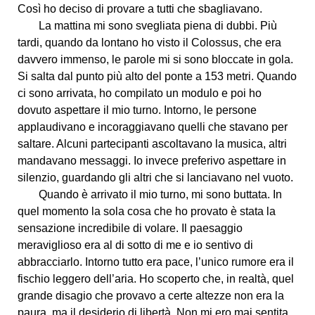
Così ho deciso di provare a tutti che sbagliavano.
La mattina mi sono svegliata piena di dubbi. Più
tardi, quando da lontano ho visto il Colossus, che era
davvero immenso, le parole mi si sono bloccate in gola.
Si salta dal punto più alto del ponte a 153 metri. Quando
ci sono arrivata, ho compilato un modulo e poi ho
dovuto aspettare il mio turno. Intorno, le persone
applaudivano e incoraggiavano quelli che stavano per
saltare. Alcuni partecipanti ascoltavano la musica, altri
mandavano messaggi. Io invece preferivo aspettare in
silenzio, guardando gli altri che si lanciavano nel vuoto.
Quando è arrivato il mio turno, mi sono buttata. In
quel momento la sola cosa che ho provato è stata la
sensazione incredibile di volare. Il paesaggio
meraviglioso era al di sotto di me e io sentivo di
abbracciarlo. Intorno tutto era pace, l’unico rumore era il
fischio leggero dell’aria. Ho scoperto che, in realtà, quel
grande disagio che provavo a certe altezze non era la
paura, ma il desiderio di libertà. Non mi ero mai sentita