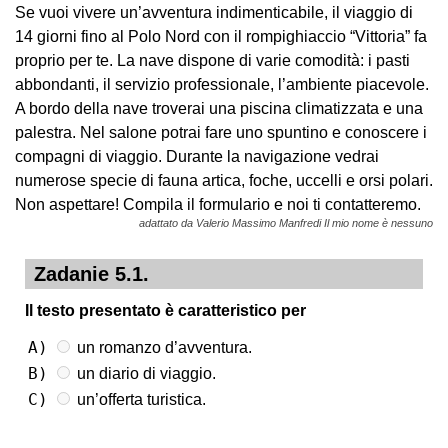
Se vuoi vivere un’avventura indimenticabile, il viaggio di
14 giorni fino al Polo Nord con il rompighiaccio “Vittoria” fa
proprio per te. La nave dispone di varie comodità: i pasti
abbondanti, il servizio professionale, l’ambiente piacevole.
A bordo della nave troverai una piscina climatizzata e una
palestra. Nel salone potrai fare uno spuntino e conoscere i
compagni di viaggio. Durante la navigazione vedrai
numerose specie di fauna artica, foche, uccelli e orsi polari.
Non aspettare! Compila il formulario e noi ti contatteremo.
adattato da Valerio Massimo Manfredi Il mio nome è nessuno
Zadanie 5.1.
Il testo presentato è caratteristico per
A)
un romanzo d’avventura.
B)
un diario di viaggio.
C)
un’offerta turistica.