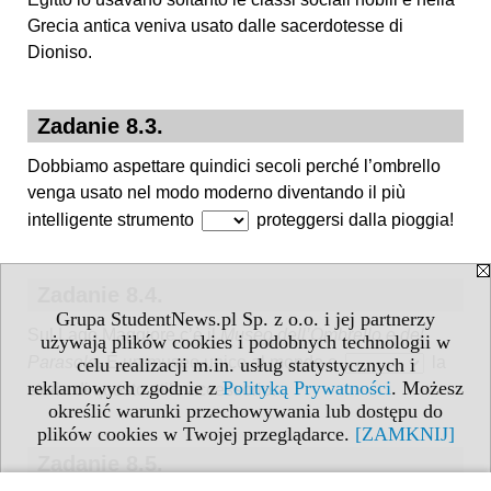
Grecia antica veniva usato dalle sacerdotesse di
Dioniso.
Zadanie 8.3.
Dobbiamo aspettare quindici secoli perché l’ombrello
venga usato nel modo moderno diventando il più
intelligente strumento
proteggersi dalla pioggia!
Zadanie 8.4.
Grupa StudentNews.pl Sp. z o.o. i jej partnerzy
Sul Lago Maggiore c’è il
Museo dell’Ombrello e del
używają plików cookies i podobnych technologii w
Parasole
. È un museo unico al mondo e
la
celu realizacji m.in. usług statystycznych i
reklamowych zgodnie z
Polityką Prywatności
. Możesz
storia di questo utile accessorio.
określić warunki przechowywania lub dostępu do
plików cookies w Twojej przeglądarce.
[ZAMKNIJ]
Zadanie 8.5.