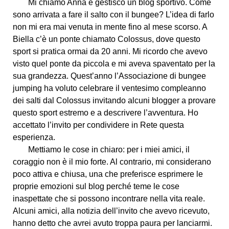
Mi chiamo Anna e gestisco un blog sportivo. Come
sono arrivata a fare il salto con il bungee? L’idea di farlo
non mi era mai venuta in mente fino al mese scorso. A
Biella c’è un ponte chiamato Colossus, dove questo
sport si pratica ormai da 20 anni. Mi ricordo che avevo
visto quel ponte da piccola e mi aveva spaventato per la
sua grandezza. Quest’anno l’Associazione di bungee
jumping ha voluto celebrare il ventesimo compleanno
dei salti dal Colossus invitando alcuni blogger a provare
questo sport estremo e a descrivere l’avventura. Ho
accettato l’invito per condividere in Rete questa
esperienza.
Mettiamo le cose in chiaro: per i miei amici, il
coraggio non è il mio forte. Al contrario, mi considerano
poco attiva e chiusa, una che preferisce esprimere le
proprie emozioni sul blog perché teme le cose
inaspettate che si possono incontrare nella vita reale.
Alcuni amici, alla notizia dell’invito che avevo ricevuto,
hanno detto che avrei avuto troppa paura per lanciarmi.