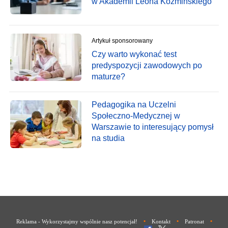
w Akademii Leona Koźmińskiego
Artykuł sponsorowany
Czy warto wykonać test
predyspozycji zawodowych po
maturze?
Pedagogika na Uczelni
Społeczno-Medycznej w
Warszawie to interesujący pomysł
na studia
•
•
•
Reklama - Wykorzystajmy wspólnie nasz potencjał!
Kontakt
Patronat