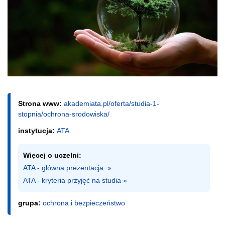
Strona www:
akademiata.pl/oferta/studia-1-
stopnia/ochrona-srodowiska/
instytucja:
ATA
Więcej o uczelni:
ATA - główna prezentacja  »
ATA - kryteria przyjęć na studia »
grupa:
ochrona i bezpieczeństwo