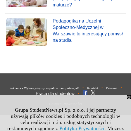
maturze?
Pedagogika na Uczelni
Społeczno-Medycznej w
Warszawie to interesujący pomysł
na studia
•
•
•
Reklama - Wykorzystajmy wspólnie nasz potencjał!
Kontakt
Patronat
Praca dla studentów
•
Polityka Prywatności
Grupa StudentNews.pl Sp. z o.o. i jej partnerzy
używają plików cookies i podobnych technologii w
celu realizacji m.in. usług statystycznych i
reklamowych zgodnie z
Polityką Prywatności
. Możesz