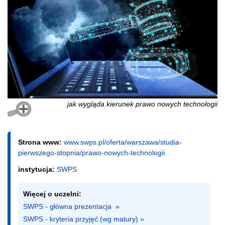
jak wygląda kierunek prawo nowych technologii
Strona www:
www.swps.pl/oferta/warszawa/studia-
pierwszego-stopnia/prawo-nowych-technologii
instytucja:
SWPS
Więcej o uczelni:
SWPS - główna prezentacja  »
SWPS - kryteria przyjęć (wg matury) »