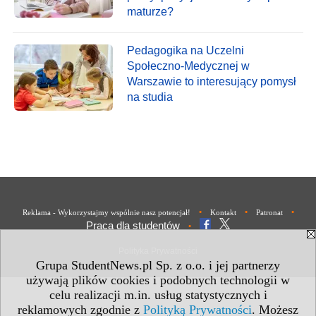
maturze?
Pedagogika na Uczelni
Społeczno-Medycznej w
Warszawie to interesujący pomysł
na studia
•
•
•
Reklama - Wykorzystajmy wspólnie nasz potencjał!
Kontakt
Patronat
Praca dla studentów
•
Polityka Prywatności
Grupa StudentNews.pl Sp. z o.o. i jej partnerzy
używają plików cookies i podobnych technologii w
celu realizacji m.in. usług statystycznych i
reklamowych zgodnie z
Polityką Prywatności
. Możesz