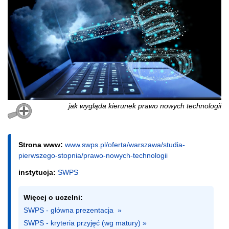
jak wygląda kierunek prawo nowych technologii
Strona www:
www.swps.pl/oferta/warszawa/studia-
pierwszego-stopnia/prawo-nowych-technologii
instytucja:
SWPS
Więcej o uczelni:
SWPS - główna prezentacja  »
SWPS - kryteria przyjęć (wg matury) »