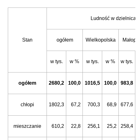
Ludność w dzielnicac
Stan
ogółem
Wielkopolska
Małopo
w tys.
w %
w tys.
w %
w tys.
ogółem
2680,2
100,0
1016,5
100,0
983,8
1
chłopi
1802,3
67,2
700,3
68,9
677,6
mieszczanie
610,2
22,8
256,1
25,2
258,4