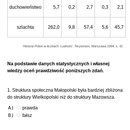
duchowieństwo
5,7
0,2
2,7
0,3
2,1
szlachta
262,0
9,8
57,4
5,6
45,7
Historia Polski w liczbach. Ludność. Terytorium, Warszawa 1994, s. 41
Na podstawie danych statystycznych i własnej
wiedzy oceń prawdziwość poniższych zdań.
1. Struktura społeczna Małopolski była bardziej zbliżona
do struktury Wielkopolski niż do struktury Mazowsza.
A)
prawda
B)
fałsz