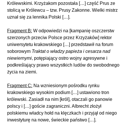
Królewskimi. Krzyżakom pozostała […] część Prus ze
stolicą w Królewcu – tzw. Prusy Zakonne. Wielki mistrz
uznał się za lennika Polski […].
Fragment B:
W odpowiedzi na [kampanię oszczerstw
szerzonych przeciw Polsce przez Krzyżaków] rektor
uniwersytetu krakowskiego […] przedstawił na forum
soborowym
Traktat o władzy papieża i cesarza nad
niewiernymi
, potępiający ostro wojny agresywne i
podkreślający prawo wszystkich ludów do swobodnego
życia na ziemi.
Fragment C:
Na wzniesionym pośrodku rynku
krakowskiego wysokim podium […] ustawiono tron
królewski. Zasiadł na nim [król], otaczali go panowie
polscy i […] goście zagraniczni. Albrecht złożył
polskiemu władcy hołd na klęczkach i przyjął od niego
inwestyturę na nowe, świeckie państwo […].