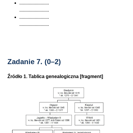
.........................
.........................
.........................
.........................
Zadanie 7.
(0–2)
Źródło 1. Tablica genealogiczna [fragment]