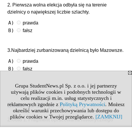
2. Pierwsza wolna elekcja odbyła się na terenie
dzielnicy o największej liczbie szlachty.
A)
prawda
B)
fałsz
3.Najbardziej zurbanizowaną dzielnicą było Mazowsze.
A)
prawda
B)
fałsz
Grupa StudentNews.pl Sp. z o.o. i jej partnerzy
używają plików cookies i podobnych technologii w
celu realizacji m.in. usług statystycznych i
Zadanie 10.
(0–1)
reklamowych zgodnie z
Polityką Prywatności
. Możesz
pwz:
26%
określić warunki przechowywania lub dostępu do
plików cookies w Twojej przeglądarce.
[ZAMKNIJ]
Źródło 1. Fragment opracowania historycznego