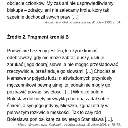
obcięcie członków. My zaś ani nie usprawiedliwiamy
biskupa – zdrajcy, ani nie zalecamy króla, który tak
szpetnie dochodził swych praw […].
Anonim tzw. Gall, Kronika polska, Wrocław 1996, s. 54.
Źródło 2. Fragment kroniki B
Podwójnie bezecny jest ten, kto życie komuś
odebrawszy, gdy nie może zabrać duszy, usiłuje
zbrukać [jego dobrą] sławę, a nie mogąc prześladować
rzeczywiście, prześladuje go słowami. […] Chociaż te
kłamstwa w pojęciu ludzi nieświadomych przyniosły
męczennikowi pewną ujmę, to jednak nie mogły go
pozbawić powagi świętości. […] Wkrótce potem
Bolesław dotknięty niezwykłą chorobą zadał sobie
śmierć, a syn jego jedyny, Mieszko, zginął otruty w
pierwszym rozkwicie męskości. Tak to cały ród
Bolesława poniósł karę za świętego Stanisława […].
Mistrz Wincenty (tzw. Kadłubek), Kronika polska, Wrocław 2008, s. 78–79.