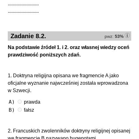
.........................
.........................
Zadanie 8.2.
pwz:
53%
Na podstawie źródeł 1. i 2. oraz własnej wiedzy oceń
prawdziwość poniższych zdań.
1. Doktryna religijna opisana we fragmencie A jako
oficjalne wyznanie najwcześniej została wprowadzona
w Szwecji.
A)
prawda
B)
fałsz
2. Francuskich zwolenników doktryny religijnej opisanej
we fragmencie B nazywano hugenotami.