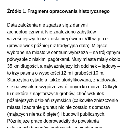
Źródło 1. Fragment opracowania historycznego
Data założenia nie zgadza się z danymi
archeologicznymi. Nie znaleziono zabytków
wcześniejszych niż z ostatniej ćwierci VIII w. p.n.e.
(prawie wiek później niż tradycyjna data). Miejsce
wybrane na miasto w centrum wybrzeża – na trójkątnym
półwyspie z niskimi pagórkami. Mury miasta miały około
35 km długości, a najważniejszy ich odcinek – lądowy –
to trzy pasma o wysokości 12 m i grubości 10 m.
Starożytna cytadela, także ufortyfikowana, znajdowała
się na wysokim wzgórzu zwróconym ku morzu. Odkryto
tu niektóre z najstarszych grobów, choć wskutek
późniejszych działań rzymskich (całkowite zniszczenie
miasta i zaoranie gruntu) nic nie zostało z domostw
(mających nieraz 6 pięter) i budowli publicznych.
Późniejsze prace doprowadziły do powstania
sztucznych basenów portowych: zewnętrznego,