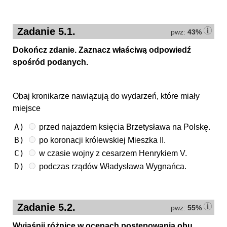
Zadanie 5.1.
pwz:
43%
Dokończ zdanie. Zaznacz właściwą odpowiedź
spośród podanych.
Obaj kronikarze nawiązują do wydarzeń, które miały
miejsce
A)
przed najazdem księcia Brzetysława na Polskę.
B)
po koronacji królewskiej Mieszka II.
C)
w czasie wojny z cesarzem Henrykiem V.
D)
podczas rządów Władysława Wygnańca.
Zadanie 5.2.
pwz:
55%
Wyjaśnij różnicę w ocenach postępowania obu