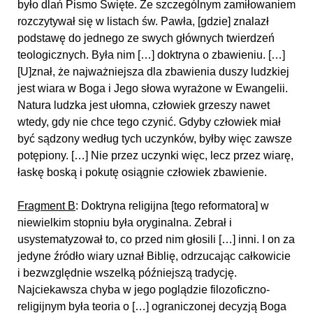
było dlań Pismo Święte. Ze szczególnym zamiłowaniem
rozczytywał się w listach św. Pawła, [gdzie] znalazł
podstawę do jednego ze swych głównych twierdzeń
teologicznych. Była nim […] doktryna o zbawieniu. […]
[U]znał, że najważniejsza dla zbawienia duszy ludzkiej
jest wiara w Boga i Jego słowa wyrażone w Ewangelii.
Natura ludzka jest ułomna, człowiek grzeszy nawet
wtedy, gdy nie chce tego czynić. Gdyby człowiek miał
być sądzony według tych uczynków, byłby więc zawsze
potępiony. […] Nie przez uczynki więc, lecz przez wiarę,
łaskę boską i pokutę osiągnie człowiek zbawienie.
Fragment B
: Doktryna religijna [tego reformatora] w
niewielkim stopniu była oryginalna. Zebrał i
usystematyzował to, co przed nim głosili […] inni. I on za
jedyne źródło wiary uznał Biblię, odrzucając całkowicie
i bezwzględnie wszelką późniejszą tradycję.
Najciekawsza chyba w jego poglądzie filozoficzno-
religijnym była teoria o […] ograniczonej decyzją Boga