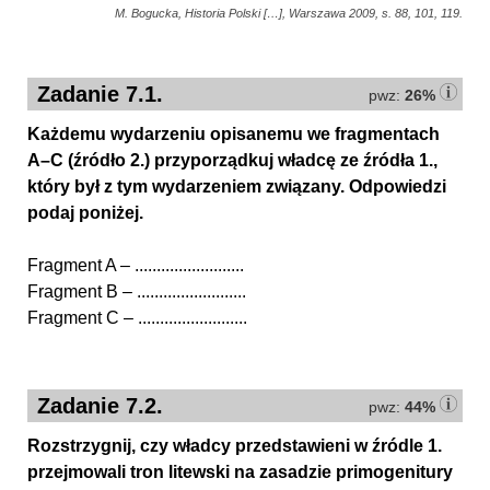
M. Bogucka, Historia Polski […], Warszawa 2009, s. 88, 101, 119.
Zadanie 7.1.
pwz:
26%
Każdemu wydarzeniu opisanemu we fragmentach
A–C (źródło 2.) przyporządkuj władcę ze źródła 1.,
który był z tym wydarzeniem związany. Odpowiedzi
podaj poniżej.
Fragment A – .........................
Fragment B – .........................
Fragment C – .........................
Zadanie 7.2.
pwz:
44%
Rozstrzygnij, czy władcy przedstawieni w źródle 1.
przejmowali tron litewski na zasadzie primogenitury