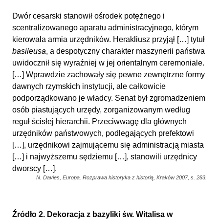
Dwór cesarski stanowił ośrodek potężnego i
scentralizowanego aparatu administracyjnego, którym
kierowała armia urzędników. Herakliusz przyjął […] tytuł
basileusa
, a despotyczny charakter maszynerii państwa
uwidocznił się wyraźniej w jej orientalnym ceremoniale.
[…] Wprawdzie zachowały się pewne zewnętrzne formy
dawnych rzymskich instytucji, ale całkowicie
podporządkowano je władcy. Senat był zgromadzeniem
osób piastujących urzędy, zorganizowanym według
reguł ścisłej hierarchii. Przeciwwagę dla głównych
urzędników państwowych, podlegających prefektowi
[…], urzędnikowi zajmującemu się administracją miasta
[…] i najwyższemu sędziemu […], stanowili urzędnicy
dworscy […].
N. Davies, Europa. Rozprawa historyka z historią, Kraków 2007, s. 283.
Źródło 2. Dekoracja z bazyliki św. Witalisa w