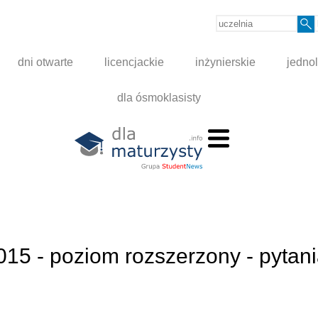
dni otwarte
licencjackie
inżynierskie
jednol
dla ósmoklasisty
015 - poziom rozszerzony - pytani