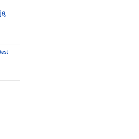
ją
test