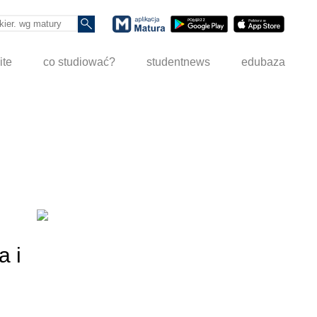
ite
co studiować?
studentnews
edubaza
a i