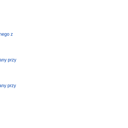
lnego z
any przy
any przy