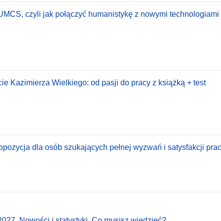
 UMCS, czyli jak połączyć humanistykę z nowymi technologiami 
e Kazimierza Wielkiego: od pasji do pracy z książką + test
pozycja dla osób szukających pełnej wyzwań i satysfakcji pracy
027. Nowości i statystyki. Co musisz wiedzieć?