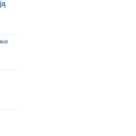
ją
test