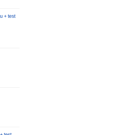
 + test
+ test