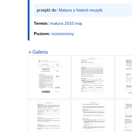
przejdź do: 
Matura z historii muzyki
Termin:
matura 2010 maj
Poziom:
rozszerzony
» Galeria