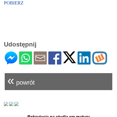
POBIERZ
Udostępnij
«
powrót
Rekrutacja na studia wg matury