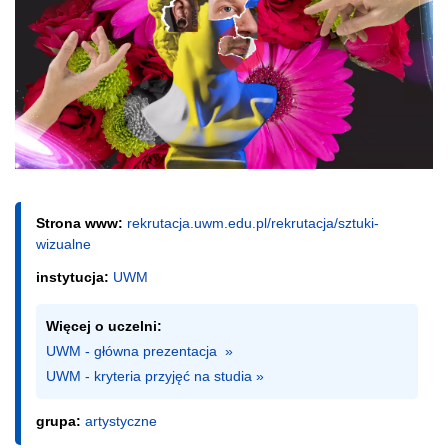
Strona www:
rekrutacja.uwm.edu.pl/rekrutacja/sztuki-
wizualne
instytucja:
UWM
Więcej o uczelni:
UWM - główna prezentacja  »
UWM - kryteria przyjęć na studia »
grupa:
artystyczne