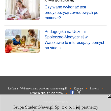
Artykuł sponsorowany
Czy warto wykonać test
predyspozycji zawodowych po
maturze?
Pedagogika na Uczelni
Społeczno-Medycznej w
Warszawie to interesujący pomysł
na studia
•
•
•
Reklama - Wykorzystajmy wspólnie nasz potencjał!
Kontakt
Patronat
Praca dla studentów
•
Polityka Prywatności
Grupa StudentNews.pl Sp. z o.o. i jej partnerzy