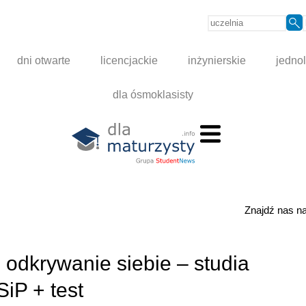
dni otwarte
licencjackie
inżynierskie
jednol
dla ósmoklasisty
Znajdź nas 
 odkrywanie siebie – studia
iP + test