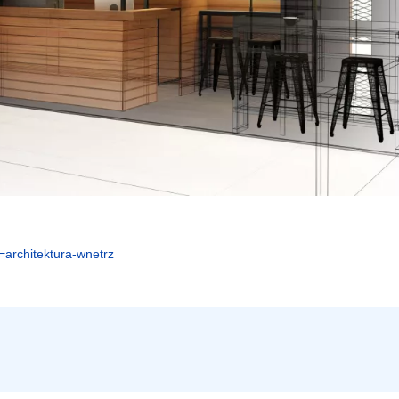
=architektura-wnetrz