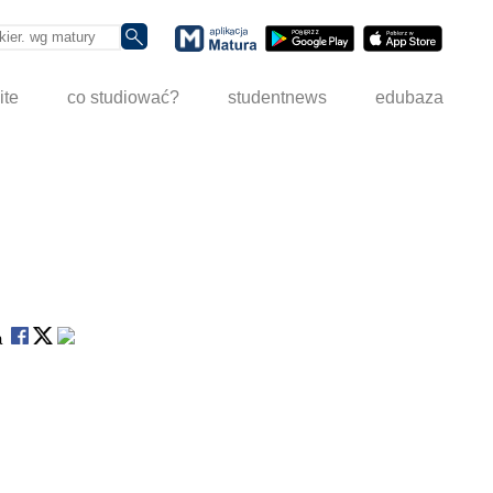
ite
co studiować?
studentnews
edubaza
na