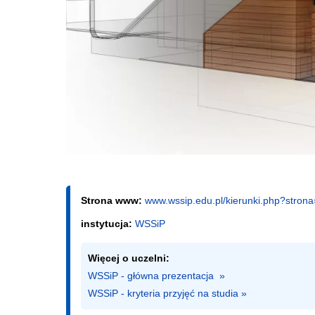
Strona www:
www.wssip.edu.pl/kierunki.php?strona
instytucja:
WSSiP
Więcej o uczelni:
WSSiP - główna prezentacja  »
WSSiP - kryteria przyjęć na studia »