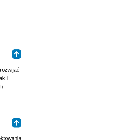
⇑
rozwijać
ak i
ch
⇑
ektowania