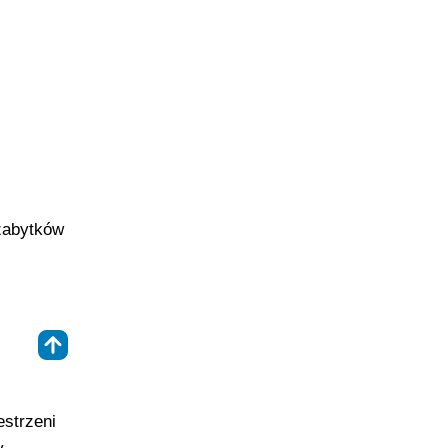
 zabytków
⇑
strzeni