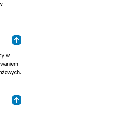
 w
⇑
cy w
towaniem
anżowych.
⇑