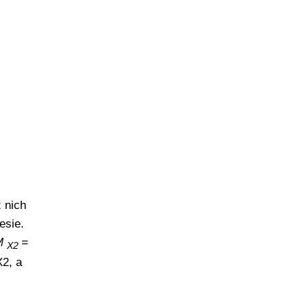
 nich
esie.
M
=
X2
X2, a