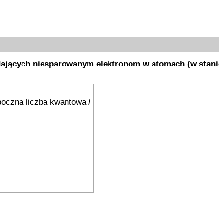
dających niesparowanym elektronom w atomach (w stani
oczna liczba kwantowa
l