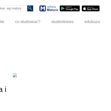
ite
co studiować?
studentnews
edubaza
 i