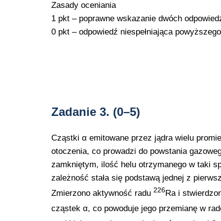
Zasady oceniania
1 pkt – poprawne wskazanie dwóch odpowiedz
0 pkt – odpowiedź niespełniająca powyższego
Zadanie 3.
(0–5)
Cząstki α emitowane przez jądra wielu promie
otoczenia, co prowadzi do powstania gazoweg
zamkniętym, ilość helu otrzymanego w taki s
zależność stała się podstawą jednej z pierw
226
Zmierzono aktywność radu
Ra i stwierdzon
cząstek α, co powoduje jego przemianę w ra