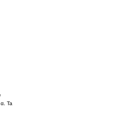
e
α. Ta