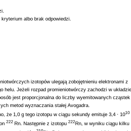
i.
 kryterium albo brak odpowiedzi.
niotwórczych izotopów ulegają zobojętnieniu elektronami z
o helu. Jeżeli rozpad promieniotwórczy zachodzi w układzi
posób jest proporcjonalna do liczby wyemitowanych cząstek 
szych metod wyznaczania stałej Avogadra.
10
o, że 1,0 g tego izotopu w ciągu sekundy emituje 3,4 ⸱ 10
222
222
don
Rn. Następnie z izotopu
Rn, w wyniku ciągu kilku
–
210