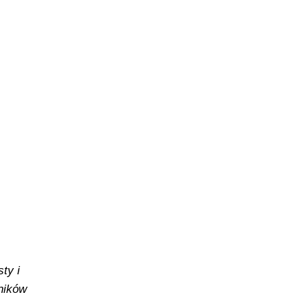
ty i
yników