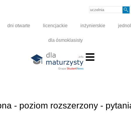
dni otwarte
licencjackie
inżynierskie
jednol
dla ósmoklasisty
a - poziom rozszerzony - pytania