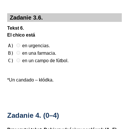
Zadanie 3.6.
Tekst 6.
El chico está
A)
en urgencias.
B)
en una farmacia.
C)
en un campo de fútbol.
*Un candado – kłódka.
Zadanie 4.
(0–4)