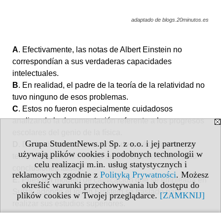
adaptado de blogs.20minutos.es
A
. Efectivamente, las notas de Albert Einstein no
correspondían a sus verdaderas capacidades
intelectuales.
B
. En realidad, el padre de la teoría de la relatividad no
tuvo ninguno de esos problemas.
C
. Estos no fueron especialmente cuidadosos
analizando la documentación referente a los progresos
escolares del genio de la física.
Grupa StudentNews.pl Sp. z o.o. i jej partnerzy
D
. De modo que muchos años después, alguien, sin
używają plików cookies i podobnych technologii w
tener en cuenta el método de calificación suizo, sacó
celu realizacji m.in. usług statystycznych i
conclusiones falsas.
reklamowych zgodnie z
Polityką Prywatności
. Możesz
E
. Pues del modelo de calificación que se empleaba en
określić warunki przechowywania lub dostępu do
Suiza, adonde el joven Einstein se trasladó para
plików cookies w Twojej przeglądarce.
[ZAMKNIJ]
realizar sus estudios superiores.