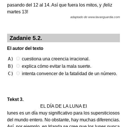
pasando del 12 al 14. Así que fuera los mitos, y ¡feliz
martes 13!
adaptado de www.lavanguardia.com
Zadanie 5.2.
El autor del texto
A)
cuestiona una creencia irracional.
B)
explica cómo evitar la mala suerte.
C)
intenta convencer de la fatalidad de un número.
Tekst 3.
EL DÍA DE LA LUNA El
lunes es un día muy significativo para los supersticiosos
del mundo entero. No obstante, hay muchas diferencias.
Así, por ejemplo, en Irlanda se cree que los lunes nunca