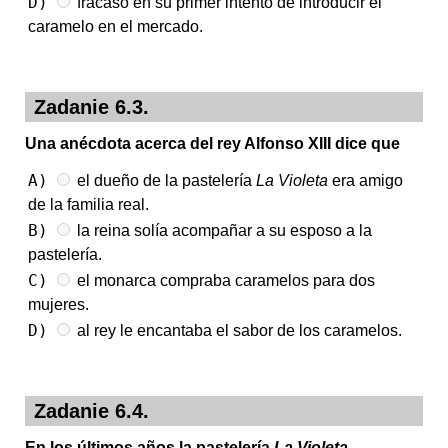
D)
fracasó en su primer intento de introducir el
caramelo en el mercado.
Zadanie 6.3.
Una anécdota acerca del rey Alfonso XIII dice que
A)
el dueño de la pastelería
La Violeta
era amigo
de la familia real.
B)
la reina solía acompañar a su esposo a la
pastelería.
C)
el monarca compraba caramelos para dos
mujeres.
D)
al rey le encantaba el sabor de los caramelos.
Zadanie 6.4.
En los últimos años la pastelería
La Violeta