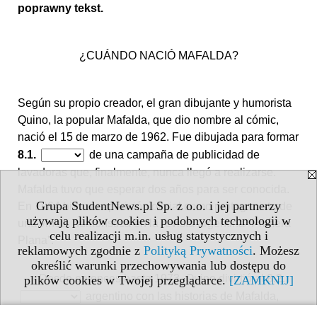
poprawny tekst.
¿CUÁNDO NACIÓ MAFALDA?
Según su propio creador, el gran dibujante y humorista
Quino, la popular Mafalda, que dio nombre al cómic,
nació el 15 de marzo de 1962. Fue dibujada para formar
8.1.
de una campaña de publicidad de
lavadoras que, finalmente, nunca llegó a realizarse.
Mafalda tuvo que esperar dos años para ser conocida.
Grupa StudentNews.pl Sp. z o.o. i jej partnerzy
En 1964 hizo su aparición oficial como protagonista de
używają plików cookies i podobnych technologii w
una viñeta humorística en la revista argentina “Primera
celu realizacji m.in. usług statystycznych i
Plana”.
reklamowych zgodnie z
Polityką Prywatności
. Możesz
określić warunki przechowywania lub dostępu do
Desde entonces hasta 1973, Quino divirtió al
8.2.
plików cookies w Twojej przeglądarce.
[ZAMKNIJ]
argentino con las historias de Mafalda,
una niña idealista, soñadora, solidaria, generosa,