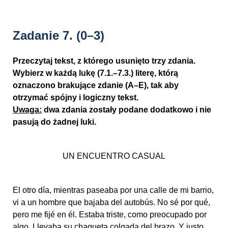
Zadanie 7.
(0–3)
Przeczytaj tekst, z którego usunięto trzy zdania.
Wybierz w każdą lukę (7.1.–7.3.) literę, którą
oznaczono brakujące zdanie (A–E), tak aby
otrzymać spójny i logiczny tekst.
Uwaga:
dwa zdania zostały podane dodatkowo i nie
pasują do żadnej luki.
UN ENCUENTRO CASUAL
El otro día, mientras paseaba por una calle de mi barrio,
vi a un hombre que bajaba del autobús. No sé por qué,
pero me fijé en él. Estaba triste, como preocupado por
algo. Llevaba su chaqueta colgada del brazo. Y justo