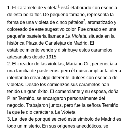
1
1. El caramelo de violeta
está elaborado con esencia
de esta bella flor. De pequeño tamaño, representa la
2
forma de una violeta de cinco pétalos
, aromatizado y
coloreado de este sugestivo color. Fue creado en una
pequeña pastelería llamada
La Violeta
, situada en la
histórica Plaza de Canalejas de Madrid. El
establecimiento vende y distribuye estos caramelos
artesanales desde 1915.
2. El creador de las violetas, Mariano Gil, pertenecía a
una familia de pasteleros, pero él quiso ampliar la oferta
intentando crear algo diferente: dulces con esencia de
violetas. Desde los comienzos sus caramelos han
tenido un gran éxito. El comerciante y su esposa, doña
Pilar Termiño, se encargaron personalmente del
negocio. Trabajaron juntos, pero fue la señora Termiño
la que le dio carácter a
La Violeta
.
3. La idea de por qué se creó este símbolo de Madrid es
todo un misterio. En sus orígenes anecdóticos, se