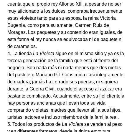
cuenta que el propio rey Alfonso XIII, a pesar de no ser
muy aficionado a los dulces, compraba frecuentemente
estas violetas tanto para su esposa, la reina Victoria
Eugenia, como para su amante, Carmen Ruiz de
Moragas. Los paquetes y su contenido eran iguales, de
esta forma el rey nunca se equivocaba ni de paquete ni
de caramelos.
4. La tienda
La Violeta
sigue en el mismo sitio y ya es la
tercera generación de la familia que está al frente del
negocio. Son nada más ni nada menos que dos nietas
del pastelero Mariano Gil. Construida casi íntegramente
de madera, jamás ha cerrado sus puertas, ni siquiera
durante la Guerra Civil, cuando el acceso al azúcar era
bastante complicado. Actualmente, entre su fiel clientela
hay personas ancianas que llevan toda su vida
comprando violetas, madres que llevan allí a sus hijos,
turistas, actores e incluso miembros de la familia real.
5. Todos los productos de
La Violeta
se venden al peso
y en diferentes formatos, desde la típica envoltura