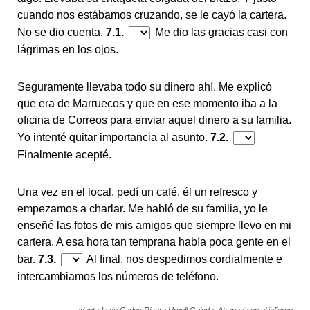
cuando nos estábamos cruzando, se le cayó la cartera.
No se dio cuenta.
7.1.
Me dio las gracias casi con
lágrimas en los ojos.
Seguramente llevaba todo su dinero ahí. Me explicó
que era de Marruecos y que en ese momento iba a la
oficina de Correos para enviar aquel dinero a su familia.
Yo intenté quitar importancia al asunto.
7.2.
Finalmente acepté.
Una vez en el local, pedí un café, él un refresco y
empezamos a charlar. Me habló de su familia, yo le
enseñé las fotos de mis amigos que siempre llevo en mi
cartera. A esa hora tan temprana había poca gente en el
bar.
7.3.
Al final, nos despedimos cordialmente e
intercambiamos los números de teléfono.
adaptado de Carlos Rivero Urgell Guinda, Atrapada en el infierno