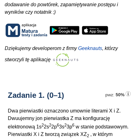
dodawanie do powtórek, zapamiętywanie postępu i
wyników czy notatnik :)
Dziękujemy developerom z firmy
Geeknauts
, którzy
stworzyli tę aplikację
Zadanie 1.
(0–1)
pwz:
50%
Dwa pierwiastki oznaczono umownie literami X i Z.
Dwuujemny jon pierwiastka Z ma konfigurację
2
2
6
2
6
elektronową 1s
2s
2p
3s
3p
w stanie podstawowym.
Pierwiastki X i Z tworzą związek XZ
, w którym
2