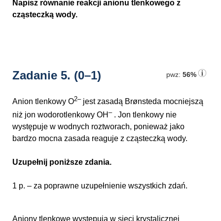
Napisz równanie reakcji anionu tlenkowego z
cząsteczką wody.
Zadanie 5.
(0–1)
pwz:
56%
2–
Anion tlenkowy O
jest zasadą Brønsteda mocniejszą
–
niż jon wodorotlenkowy OH
. Jon tlenkowy nie
występuje w wodnych roztworach, ponieważ jako
bardzo mocna zasada reaguje z cząsteczką wody.
Uzupełnij poniższe zdania.
1 p. – za poprawne uzupełnienie wszystkich zdań.
Aniony tlenkowe występują w sieci krystalicznej