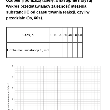
Uzupełnij poniższą tabelę, a następnie narysuj
wykres przedstawiający zależność stężenia
substancji C od czasu trwania reakcji, czyli w
przedziale ⟨0s, 60s⟩.
Czas, s
0
10
20
30
40
50
60
Liczba moli substancji C, mol