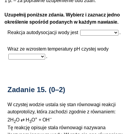
1 p. – za poprawne uzupełnienie obu zdań.
Uzupełnij poniższe zdania. Wybierz i zaznacz jedno
określenie spośród podanych w każdym nawiasie.
Reakcja autodysocjacji wody jest
.
Wraz ze wzrostem temperatury pH czystej wody
.
Zadanie 15.
(0–2)
W czystej wodzie ustala się stan równowagi reakcji
autoprotolizy, która zachodzi zgodnie z równaniem:
+
−
2H
O ⇄ H
O
+ OH
2
3
Tę reakcję opisuje stała równowagi nazywana