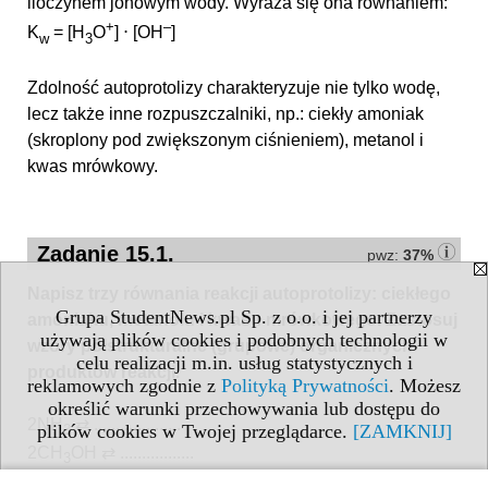
iloczynem jonowym wody. Wyraża się ona równaniem:
+
–
K
= [H
O
] ⋅ [OH
]
w
3
Zdolność autoprotolizy charakteryzuje nie tylko wodę,
lecz także inne rozpuszczalniki, np.: ciekły amoniak
(skroplony pod zwiększonym ciśnieniem), metanol i
kwas mrówkowy.
Zadanie 15.1.
pwz:
37%
Napisz trzy równania reakcji autoprotolizy: ciekłego
Grupa StudentNews.pl Sp. z o.o. i jej partnerzy
amoniaku, metanolu i kwasu mrówkowego. Zastosuj
używają plików cookies i podobnych technologii w
wzory półstrukturalne (grupowe) organicznych
celu realizacji m.in. usług statystycznych i
produktów reakcji.
reklamowych zgodnie z
Polityką Prywatności
. Możesz
określić warunki przechowywania lub dostępu do
2NH
⇄ ....................
plików cookies w Twojej przeglądarce.
[ZAMKNIJ]
3
2CH
OH ⇄ .................
3
2HCOOH ⇄ ...................