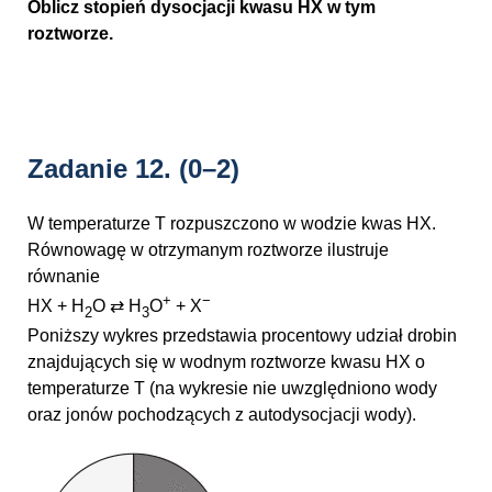
Oblicz stopień dysocjacji kwasu HX w tym
roztworze.
Zadanie 12.
(0–2)
W temperaturze T rozpuszczono w wodzie kwas HX.
Równowagę w otrzymanym roztworze ilustruje
równanie
+
−
HX + H
O ⇄ H
O
+ X
2
3
Poniższy wykres przedstawia procentowy udział drobin
znajdujących się w wodnym roztworze kwasu HX o
temperaturze T (na wykresie nie uwzględniono wody
oraz jonów pochodzących z autodysocjacji wody).