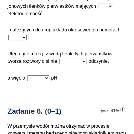
jonowych tlenków pierwiastków mających
elektroujemność
i należących do grup układu okresowego o numerach:
.
Ulegające reakcji z wodą tlenki tych pierwiastków
tworzą roztwory o silnie
odczynie,
a więc o
pH.
Zadanie 6.
(0–1)
pwz:
41%
W przemyśle wodór można otrzymać w procesie
konwersji metanu będącego głównym składnikiem gazu