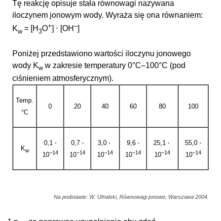
Tę reakcję opisuje stała równowagi nazywana
iloczynem jonowym wody. Wyraża się ona równaniem:
+
–
K
= [H
O
] ⋅ [OH
]
w
3
Poniżej przedstawiono wartości iloczynu jonowego
wody K
w zakresie temperatury 0°C–100°C (pod
w
ciśnieniem atmosferycznym).
Temp.
0
20
40
60
80
100
°C
0,1 ⋅
0,7 ⋅
3,0 ⋅
9,6 ⋅
25,1 ⋅
55,0 ⋅
K
w
−14
−14
−14
−14
−14
−14
10
10
10
10
10
10
Na podstawie: W. Ufnalski, Równowagi jonowe, Warszawa 2004.