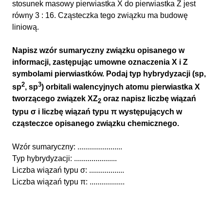
stosunek masowy pierwiastka X do pierwiastka Z jest
równy 3 : 16. Cząsteczka tego związku ma budowę
liniową.
Napisz wzór sumaryczny związku opisanego w
informacji, zastępując umowne oznaczenia X i Z
symbolami pierwiastków. Podaj typ hybrydyzacji (sp,
2
3
sp
, sp
) orbitali walencyjnych atomu pierwiastka X
tworzącego związek XZ
oraz napisz liczbę wiązań
2
typu σ i liczbę wiązań typu π występujących w
cząsteczce opisanego związku chemicznego.
Wzór sumaryczny: .......................
Typ hybrydyzacji: ......................
Liczba wiązań typu σ: ..................
Liczba wiązań typu π: ..................