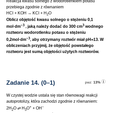
Reakcja kwasu solnego z wodorotlenkiem potasu
przebiega zgodnie z równaniem
HCl + KOH → KCl + H
O
2
Oblicz objętość kwasu solnego o stężeniu 0,1
−3
3
mol·dm
, jaką należy dodać do 300 cm
wodnego
roztworu wodorotlenku potasu o stężeniu
−3
0,2mol·dm
, aby otrzymany roztwór miał pH=13. W
obliczeniach przyjmij, że objętość powstałego
roztworu jest sumą objętości użytych roztworów.
Zadanie 14.
(0–1)
pwz:
13%
W czystej wodzie ustala się stan równowagi reakcji
autoprotolizy, która zachodzi zgodnie z równaniem:
+
−
2H
O ⇄ H
O
+ OH
2
3