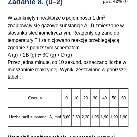
Zadanie 8.
(0–2)
pwz:
42%
3
W zamkniętym reaktorze o pojemności 1 dm
znajdowały się gazowe substancje A i B zmieszane w
stosunku stechiometrycznym. Reagenty ogrzano do
temperatury T i zainicjowano reakcję przebiegającą
zgodnie z poniższym schematem.
A (g) + 2B (g) ⇄ 3C (g) + D (g)
Przez jedną minutę, co 10 sekund, oznaczano liczbę w
mieszaninie reakcyjnej. Wyniki zestawiono w poniższej
tabeli.
Czas, s
0
10
20
30
40
50
60
Liczba moli substancji A, mol
3,60
2,80
2,20
1,95
1,90
1,90
1,90