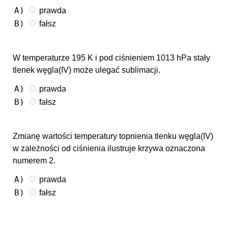
A)
prawda
B)
fałsz
W temperaturze 195 K i pod ciśnieniem 1013 hPa stały
tlenek węgla(IV) może ulegać sublimacji.
A)
prawda
B)
fałsz
Zmianę wartości temperatury topnienia tlenku węgla(IV)
w zależności od ciśnienia ilustruje krzywa oznaczona
numerem 2.
A)
prawda
B)
fałsz