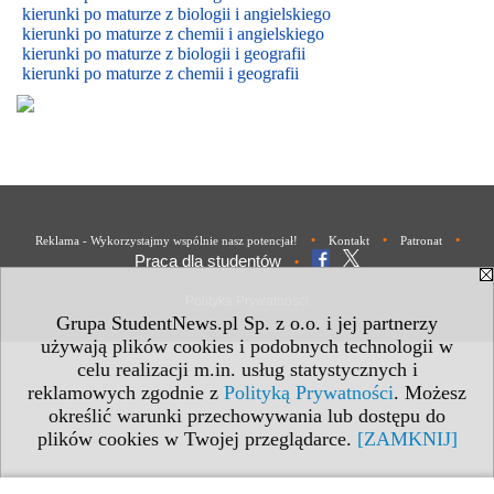
kierunki po maturze z biologii i
angielskiego
kierunki po maturze z
chemii i
angielskiego
kierunki po maturze z biologii i geografii
kierunki po maturze z chemii i geografii
•
•
•
Reklama - Wykorzystajmy wspólnie nasz potencjał!
Kontakt
Patronat
Praca dla studentów
•
Polityka Prywatności
Grupa StudentNews.pl Sp. z o.o. i jej partnerzy
używają plików cookies i podobnych technologii w
celu realizacji m.in. usług statystycznych i
reklamowych zgodnie z
Polityką Prywatności
. Możesz
określić warunki przechowywania lub dostępu do
plików cookies w Twojej przeglądarce.
[ZAMKNIJ]