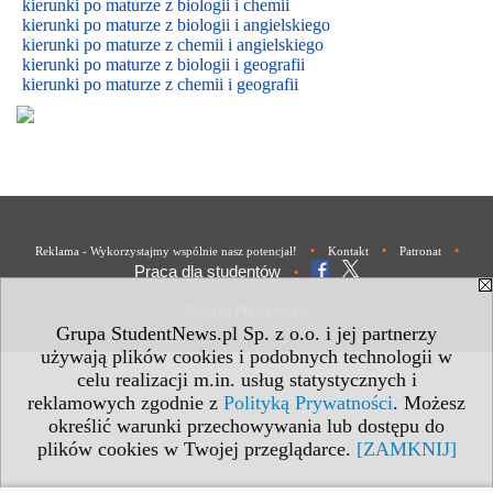
kierunki po maturze z biologii i chemii
kierunki po maturze z biologii i
angielskiego
kierunki po maturze z
chemii i
angielskiego
kierunki po maturze z biologii i geografii
kierunki po maturze z chemii i geografii
•
•
•
Reklama - Wykorzystajmy wspólnie nasz potencjał!
Kontakt
Patronat
Praca dla studentów
•
Polityka Prywatności
Grupa StudentNews.pl Sp. z o.o. i jej partnerzy
używają plików cookies i podobnych technologii w
celu realizacji m.in. usług statystycznych i
reklamowych zgodnie z
Polityką Prywatności
. Możesz
określić warunki przechowywania lub dostępu do
plików cookies w Twojej przeglądarce.
[ZAMKNIJ]