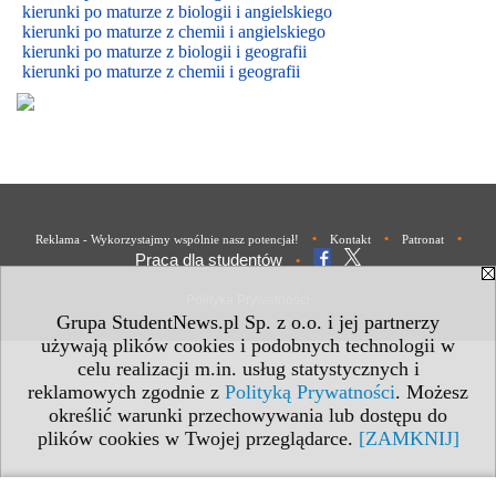
kierunki po maturze z biologii i
angielskiego
kierunki po maturze z
chemii i
angielskiego
kierunki po maturze z biologii i geografii
kierunki po maturze z chemii i geografii
•
•
•
Reklama - Wykorzystajmy wspólnie nasz potencjał!
Kontakt
Patronat
Praca dla studentów
•
Polityka Prywatności
Grupa StudentNews.pl Sp. z o.o. i jej partnerzy
używają plików cookies i podobnych technologii w
celu realizacji m.in. usług statystycznych i
reklamowych zgodnie z
Polityką Prywatności
. Możesz
określić warunki przechowywania lub dostępu do
plików cookies w Twojej przeglądarce.
[ZAMKNIJ]