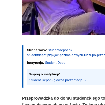
Strona www:
studentdepot.pl/
studentdepot.pl/pl/jak-poznac-nowych-ludzi-po-pr
instytucja:
Student Depot
Więcej o instytucji:
Student Depot - główna prezentacja  »
Przeprowadzka do domu studenckiego to 
fascynującego etapu w życiu. Zmiana oto