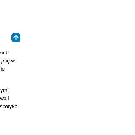
⇑
kich
ą się w
ie
nymi
wa i
 spotyka