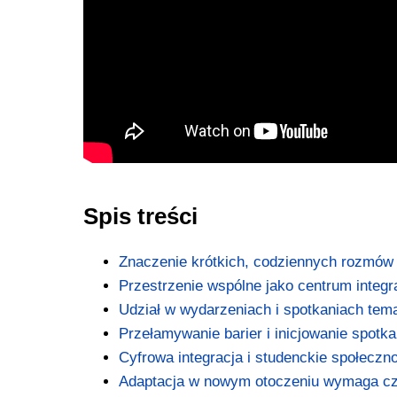
Spis treści
Znaczenie krótkich, codziennych rozmów
Przestrzenie wspólne jako centrum integra
Udział w wydarzeniach i spotkaniach tem
Przełamywanie barier i inicjowanie spotk
Cyfrowa integracja i studenckie społeczn
Adaptacja w nowym otoczeniu wymaga c