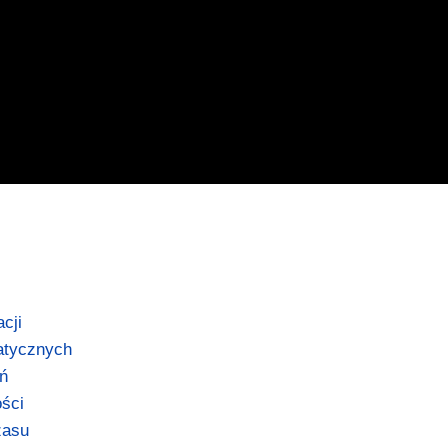
cji
atycznych
ań
ości
zasu