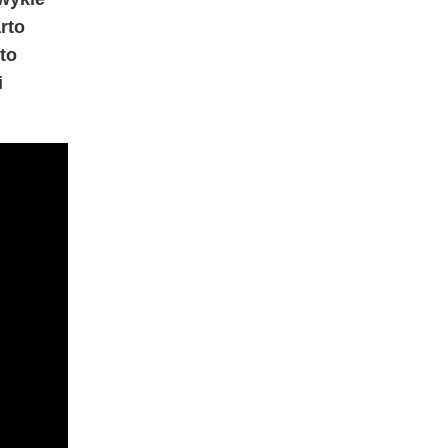
rto
to
i