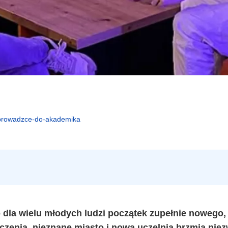
zeprowadzce-do-akademika
dla wielu młodych ludzi początek zupełnie nowego,
czenia, nieznane miasto i nowa uczelnia brzmią nie