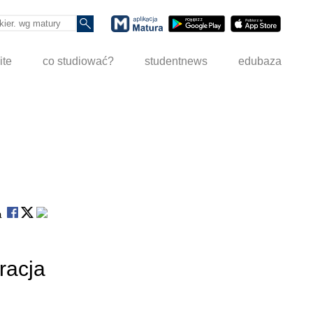
ite
co studiować?
studentnews
edubaza
na
racja