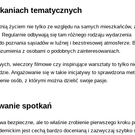
tkaniach tematycznych
tnią życiem nie tylko ze względu na samych mieszkańców, 
 Regularnie odbywają się tam różnego rodzaju wydarzenia
 do poznania sąsiadów w luźnej i bezstresowej atmosferze. 
orozumienia z osobami o podobnych zainteresowaniach.
h, wieczory filmowe czy inspirujące warsztaty to tylko ni
udzie. Angażowanie się w takie inicjatywy to sprawdzona me
enie osób, z którymi można dzielić swoje pasje.
owanie spotkań
ywa bezpieczne, ale to właśnie zrobienie pierwszego kroku p
demickim jest cechą bardzo docenianą i zazwyczaj szybko 