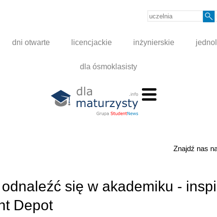
dni otwarte
licencjackie
inżynierskie
jednol
dla ósmoklasisty
Znajdź nas 
 odnaleźć się w akademiku - inspi
nt Depot