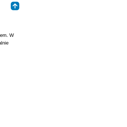
⇑
jem. W
lnie