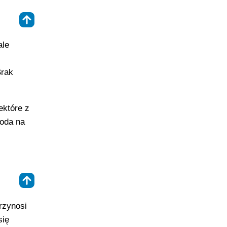
⇑
ale
Brak
ektóre z
toda na
⇑
rzynosi
się