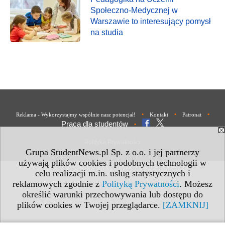
Społeczno-Medycznej w
Warszawie to interesujący pomysł
na studia
•
•
•
Reklama - Wykorzystajmy wspólnie nasz potencjał!
Kontakt
Patronat
Praca dla studentów
•
Polityka Prywatności
Grupa StudentNews.pl Sp. z o.o. i jej partnerzy
używają plików cookies i podobnych technologii w
celu realizacji m.in. usług statystycznych i
reklamowych zgodnie z
Polityką Prywatności
. Możesz
określić warunki przechowywania lub dostępu do
plików cookies w Twojej przeglądarce.
[ZAMKNIJ]