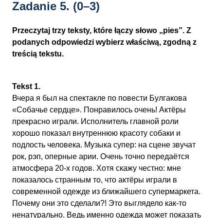
Zadanie 5.
(0–3)
Przeczytaj trzy teksty, które łączy słowo „pies”. Z
podanych odpowiedzi wybierz właściwą, zgodną z
treścią tekstu.
Tekst 1.
Вчера я был на спектакле по повести Булгакова
«Собачье сердце». Понравилось очень! Актёры
прекрасно играли. Исполнитель главной роли
хорошо показал внутреннюю красоту собаки и
подлость человека. Музыка супер: на сцене звучат
рок, рэп, оперные арии. Очень точно передаётся
атмосфера 20-х годов. Хотя скажу честно: мне
показалось странным то, что актёры играли в
современной одежде из ближайшего супермаркета.
Почему они это сделали?! Это выглядело как-то
ненатурально. Ведь именно одежда может показать