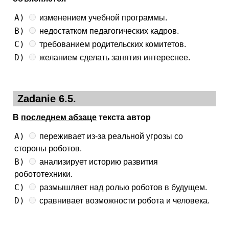
A)
изменением учебной программы.
B)
недостатком педагогических кадров.
C)
требованием родительских комитетов.
D)
желанием сделать занятия интереснее.
Zadanie 6.5.
В
последнем абзаце
текста автор
A)
переживает из-за реальной угрозы со
стороны роботов.
B)
анализирует историю развития
робототехники.
C)
размышляет над ролью роботов в будущем.
D)
сравнивает возможности робота и человека.