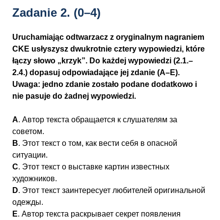
Zadanie 2.
(0–4)
Uruchamiając odtwarzacz z oryginalnym nagraniem
CKE usłyszysz dwukrotnie cztery wypowiedzi, które
łączy słowo „krzyk”. Do każdej wypowiedzi (2.1.–
2.4.) dopasuj odpowiadające jej zdanie (A–E).
Uwaga: jedno zdanie zostało podane dodatkowo i
nie pasuje do żadnej wypowiedzi.
A
. Автор текста обращается к слушателям за
советом.
B
. Этот текст о том, как вести себя в опасной
ситуации.
C
. Этот текст о выставке картин известных
художников.
D
. Этот текст заинтересует любителей оригинальной
одежды.
E
. Автор текста раскрывает секрет появления