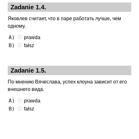
Zadanie 1.4.
Яковлев считает, что в паре работать лучше, чем
одному.
A)
prawda
B)
fałsz
Zadanie 1.5.
По мнению Вячеслава, успех клоуна зависит от его
внешнего вида.
A)
prawda
B)
fałsz