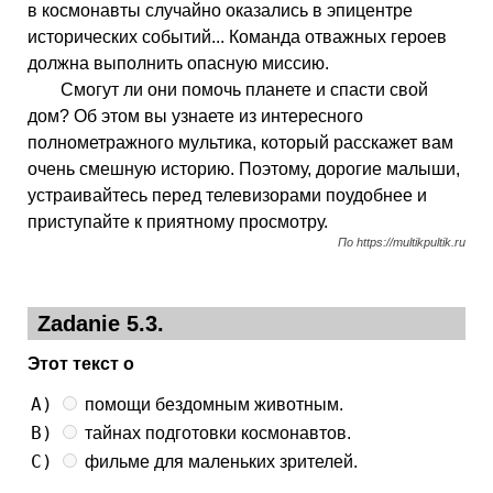
в космонавты случайно оказались в эпицентре
исторических событий... Команда отважных героев
должна выполнить опасную миссию.
Смогут ли они помочь планете и спасти свой
дом? Об этом вы узнаете из интересного
полнометражного мультика, который расскажет вам
очень смешную историю. Поэтому, дорогие малыши,
устраивайтесь перед телевизорами поудобнее и
приступайте к приятному просмотру.
По https://multikpultik.ru
Zadanie 5.3.
Этот текст о
A)
помощи бездомным животным.
B)
тайнах подготовки космонавтов.
C)
фильме для маленьких зрителей.