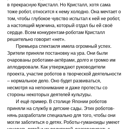
в прекрасную Кристалл. Но Кристалл, хотя сама
тоже робот, относится к нему холодно. Она мечтает о
том, чтобы глубокое чувство испытал к ней не робот,
а настоящий мужчина, который отдал бы ей своё
сердце. Всем конкурентам-роботам Кристалл
решительно говорит «нет».
Премьера спектакля имела огромный успех.
Зрители приняли постановку на ура. Они были
очарованы роботами-актёрами, долго и громко им
аплодировали. Как утверждают руководители
проекта, участие роботов в творческой деятельности
– нормальное дело. Оно будет развиваться,
несмотря на непонимание и даже протесты со
стороны некоторых деятелей культуры.
И ещё пример. В столице Японии роботов
приняли на службу в детские сады. Этих роботов-
нянь разработали специально для того, чтобы они
могли заботиться о детях. Роботы-гуманоиды умеют