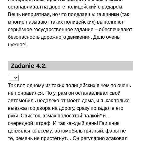
останавливал на дороге полицейский с радаром.
Вещь неприятная, но что поделаешь: гаишники (так
многие называют таких полицейских) выполняют
серьёзное государственное задание – обеспечивают
безопасность дорожного движения. Дело очень
нужное!
Zadanie 4.2.
Так вот, одному из таких полицейских я чем-то очень
не понравился. По утрам он останавливал свой
автомобиль недалеко от моего дома, и я, как только
выезжал со двора на дорогу, сразу попадал в его
руки. Свисток, взмах полосатой палкой* и…
очередной штраф. И так каждый день! Гаишник
цеплялся ко всему: автомобиль грязный, фары не
те, ремень не пристёгнут… Он регулярно атаковал