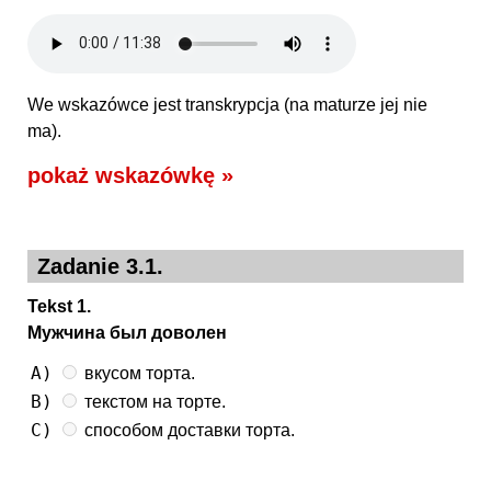
We wskazówce jest transkrypcja (na maturze jej nie
ma).
pokaż wskazówkę »
Zadanie 3.1.
Tekst 1.
Мужчина был доволен
A)
вкусом торта.
B)
текстом на торте.
C)
способом доставки торта.