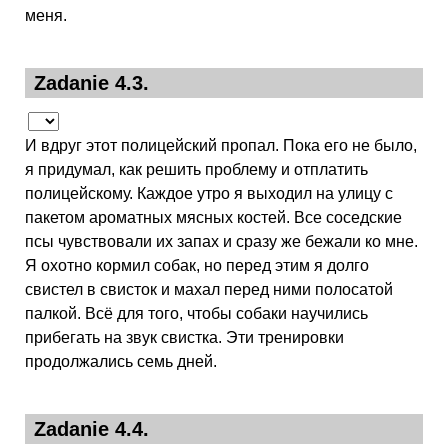
меня.
Zadanie 4.3.
И вдруг этот полицейский пропал. Пока его не было,
я придумал, как решить проблему и отплатить
полицейскому. Каждое утро я выходил на улицу с
пакетом ароматных мясных костей. Все соседские
псы чувствовали их запах и сразу же бежали ко мне.
Я охотно кормил собак, но перед этим я долго
свистел в свисток и махал перед ними полосатой
палкой. Всё для того, чтобы собаки научились
прибегать на звук свистка. Эти тренировки
продолжались семь дней.
Zadanie 4.4.