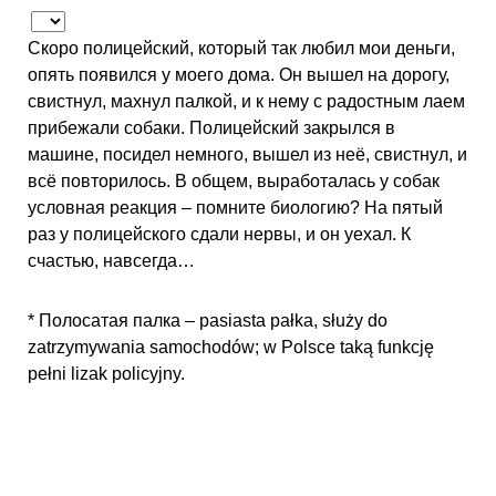
Скоро полицейский, который так любил мои деньги,
опять появился у моего дома. Он вышел на дорогу,
свистнул, махнул палкой, и к нему с радостным лаем
прибежали собаки. Полицейский закрылся в
машине, посидел немного, вышел из неё, свистнул, и
всё повторилось. В общем, выработалась у собак
условная реакция – помните биологию? На пятый
раз у полицейского сдали нервы, и он уехал. К
счастью, навсегда…
* Полосатая палка – pasiasta pałka, służy do
zatrzymywania samochodów; w Polsce taką funkcję
pełni lizak policyjny.