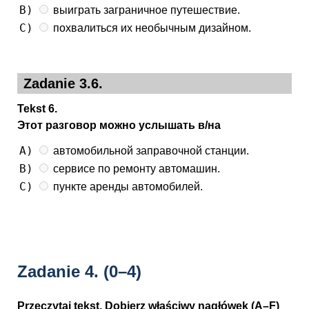
B)
выиграть заграничное путешествие.
C)
похвалиться их необычным дизайном.
Zadanie 3.6.
Tekst 6.
Этот разговор можно услышать в/на
A)
автомобильной заправочной станции.
B)
сервисе по ремонту автомашин.
C)
пункте аренды автомобилей.
Zadanie 4.
(0–4)
Przeczytaj tekst. Dobierz właściwy nagłówek (A–F)