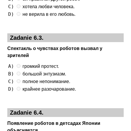
C)
хотела любви человека.
D)
не верила в его любовь.
Zadanie 6.3.
Спектакль о чувствах роботов вызвал у
зрителей
A)
громкий протест.
B)
большой энтузиазм.
C)
полное непонимание.
D)
крайнее разочарование.
Zadanie 6.4.
Появление роботов в детсадах Японии
объясняется