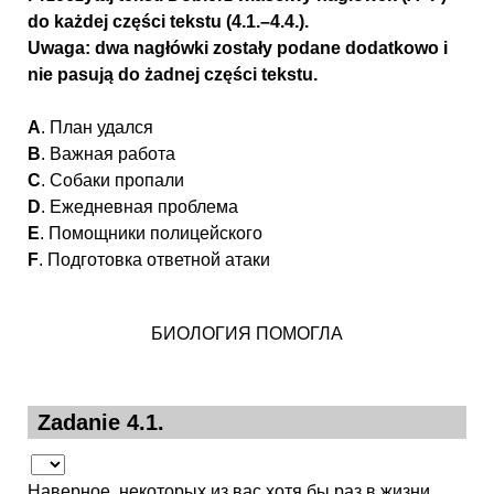
do każdej części tekstu (4.1.–4.4.).
Uwaga: dwa nagłówki zostały podane dodatkowo i
nie pasują do żadnej części tekstu.
A
. План удался
B
. Важная работа
C
. Собаки пропали
D
. Ежедневная проблема
E
. Помощники полицейского
F
. Подготовка ответной атаки
БИОЛОГИЯ ПОМОГЛА
Zadanie 4.1.
Наверное, некоторых из вас хотя бы раз в жизни