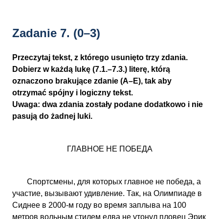
Zadanie 7.
(0–3)
Przeczytaj tekst, z którego usunięto trzy zdania.
Dobierz w każdą lukę (7.1.–7.3.) literę, którą
oznaczono brakujące zdanie (A–E), tak aby
otrzymać spójny i logiczny tekst.
Uwaga: dwa zdania zostały podane dodatkowo i nie
pasują do żadnej luki.
ГЛАВНОЕ НЕ ПОБЕДА
Спортсмены, для которых главное не победа, а
участие, вызывают удивление. Так, на Олимпиаде в
Сиднее в 2000-м году во время заплыва на 100
метров вольным стилем едва не утонул пловец Эрик