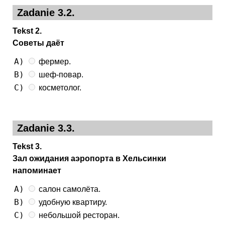
Zadanie 3.2.
Tekst 2.
Советы даёт
A)
фермер.
B)
шеф-повар.
C)
косметолог.
Zadanie 3.3.
Tekst 3.
Зал ожидания аэропорта в Хельсинки
напоминает
A)
салон самолёта.
B)
удобную квартиру.
C)
небольшой ресторан.