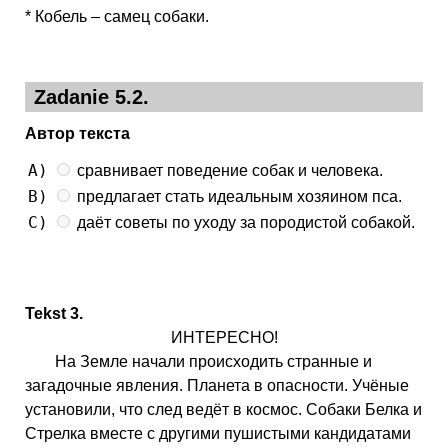
* Кобель – самец собаки.
Zadanie 5.2.
Автор текста
A)
сравнивает поведение собак и человека.
B)
предлагает стать идеальным хозяином пса.
C)
даёт советы по уходу за породистой собакой.
Tekst 3.
ИНТЕРЕСНО!
На Земле начали происходить странные и
загадочные явления. Планета в опасности. Учёные
установили, что след ведёт в космос. Собаки Белка и
Стрелка вместе с другими пушистыми кандидатами