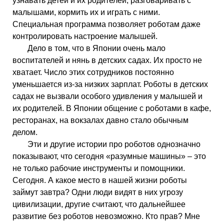
узнавать детей и их родителей, разговаривать с
малышами, кормить их и играть с ними.
Специальная программа позволяет роботам даже
контролировать настроение малышей.
Дело в том, что в Японии очень мало
воспитателей и нянь в детских садах. Их просто не
хватает. Число этих сотрудников постоянно
уменьшается из-за низких зарплат. Роботы в детских
садах не вызвали особого удивления у малышей и
их родителей. В Японии общение с роботами в кафе,
ресторанах, на вокзалах давно стало обычным
делом.
Эти и другие истории про роботов однозначно
показывают, что сегодня «разумные машины» – это
не только рабочие инструменты и помощники.
Сегодня. А какое место в нашей жизни роботы
займут завтра? Одни люди видят в них угрозу
цивилизации, другие считают, что дальнейшее
развитие без роботов невозможно. Кто прав? Мне