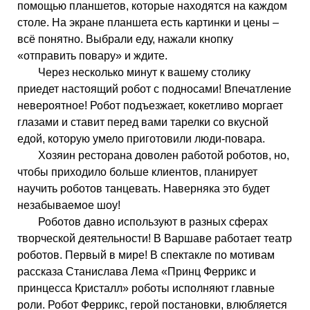
помощью планшетов, которые находятся на каждом
столе. На экране планшета есть картинки и цены –
всё понятно. Выбрали еду, нажали кнопку
«отправить повару» и ждите.
Через несколько минут к вашему столику
приедет настоящий робот с подносами! Впечатление
невероятное! Робот подъезжает, кокетливо моргает
глазами и ставит перед вами тарелки со вкусной
едой, которую умело приготовили люди-повара.
Хозяин ресторана доволен работой роботов, но,
чтобы приходило больше клиентов, планирует
научить роботов танцевать. Наверняка это будет
незабываемое шоу!
Роботов давно используют в разных сферах
творческой деятельности! В Варшаве работает театр
роботов. Первый в мире! В спектакле по мотивам
рассказа Станислава Лема «Принц Феррикс и
принцесса Кристалл» роботы исполняют главные
роли. Робот Феррикс, герой постановки, влюбляется