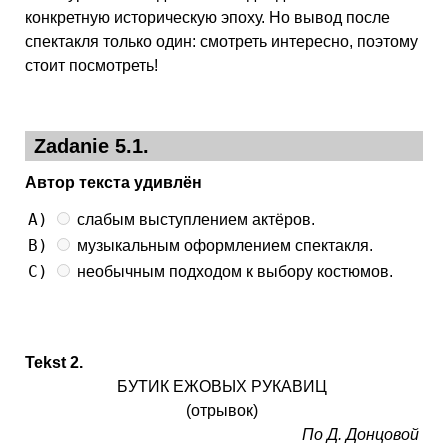
конкретную историческую эпоху. Но вывод после
спектакля только один: смотреть интересно, поэтому
стоит посмотреть!
Zadanie 5.1.
Автор текста удивлён
A)
слабым выступлением актёров.
B)
музыкальным оформлением спектакля.
C)
необычным подходом к выбору костюмов.
Tekst 2.
БУТИК ЕЖОВЫХ РУКАВИЦ
(отрывок)
По Д. Донцовой