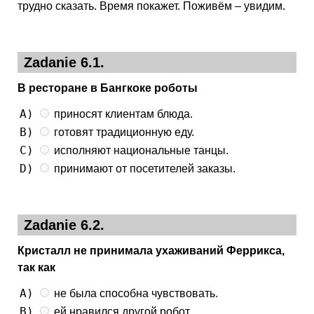
трудно сказать. Время покажет. Поживём – увидим.
Zadanie 6.1.
В ресторане в Бангкоке роботы
A)
приносят клиентам блюда.
B)
готовят традиционную еду.
C)
исполняют национальные танцы.
D)
принимают от посетителей заказы.
Zadanie 6.2.
Кристалл не принимала ухаживаний Феррикса,
так как
A)
не была способна чувствовать.
B)
ей нравился другой робот.