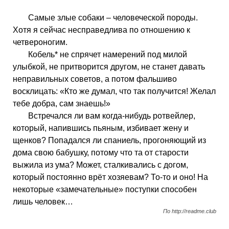
Самые злые собаки – человеческой породы.
Хотя я сейчас несправедлива по отношению к
четвероногим.
Кобель* не спрячет намерений под милой
улыбкой, не притворится другом, не станет давать
неправильных советов, а потом фальшиво
восклицать: «Кто же думал, что так получится! Желал
тебе добра, сам знаешь!»
Встречался ли вам когда-нибудь ротвейлер,
который, напившись пьяным, избивает жену и
щенков? Попадался ли спаниель, прогоняющий из
дома свою бабушку, потому что та от старости
выжила из ума? Может, сталкивались с догом,
который постоянно врёт хозяевам? То-то и оно! На
некоторые «замечательные» поступки способен
лишь человек…
По http://readme.club