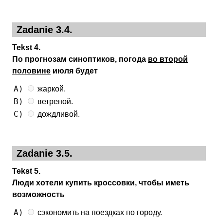
Zadanie 3.4.
Tekst 4.
По прогнозам синоптиков, погода
во второй
половине
июля будет
A)
жаркой.
B)
ветреной.
C)
дождливой.
Zadanie 3.5.
Tekst 5.
Люди хотели купить кроссовки, чтобы иметь
возможность
A)
сэкономить на поездках по городу.