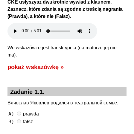
CKE usłyszysz dwukrotnie wywiad z klaunem.
Zaznacz, które zdania są zgodne z treścią nagrania
(Prawda), a które nie (Fałsz).
We wskazówce jest transkrypcja (na maturze jej nie
ma).
pokaż wskazówkę »
Zadanie 1.1.
Вячеслав Яковлев родился в театральной семье.
A)
prawda
B)
fałsz