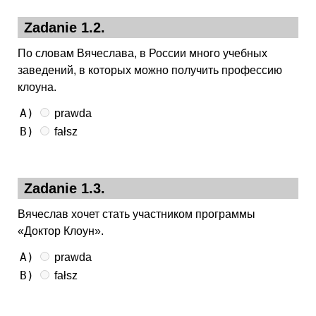
Zadanie 1.2.
По словам Вячеслава, в России много учебных
заведений, в которых можно получить профессию
клоуна.
A)
prawda
B)
fałsz
Zadanie 1.3.
Вячеслав хочет стать участником программы
«Доктор Клоун».
A)
prawda
B)
fałsz