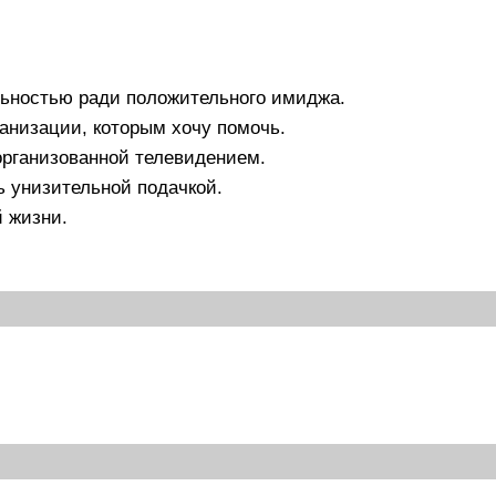
льностью ради положительного имиджа.
анизации, которым хочу помочь.
организованной телевидением.
 унизительной подачкой.
 жизни.