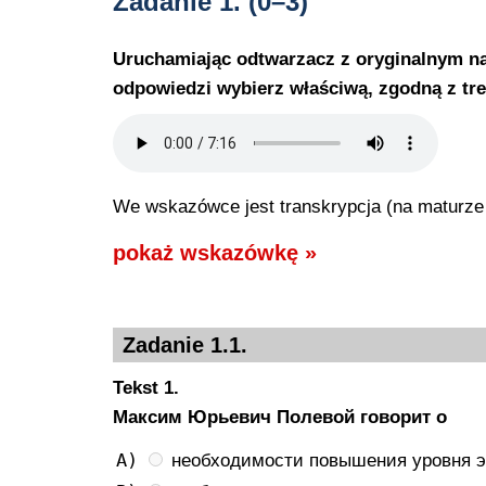
Zadanie 1.
(0–3)
Uruchamiając odtwarzacz z oryginalnym na
odpowiedzi wybierz właściwą, zgodną z tre
We wskazówce jest transkrypcja (na maturze j
pokaż wskazówkę »
Zadanie 1.1.
Tekst 1.
Максим Юрьевич Полевой говорит о
A)
необходимости повышения уровня эк