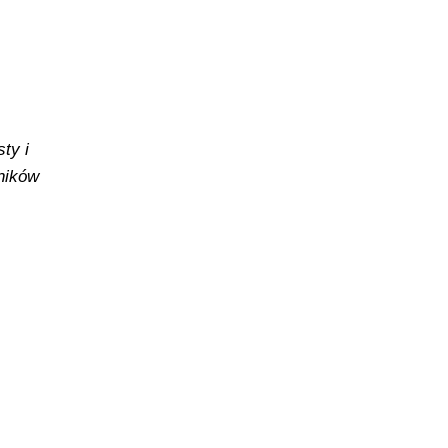
ty i
yników