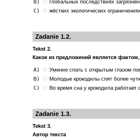
B)
глобальных последствиях загрязне
C)
жёстких экологических ограничениях
Zadanie 1.2.
Tekst 2.
Какое из предложений является фактом
A)
Умение спать с открытым глазом по
B)
Молодые крокодилы спят более чутк
C)
Во время сна у крокодила работает 
Zadanie 1.3.
Tekst 3.
Автор текста