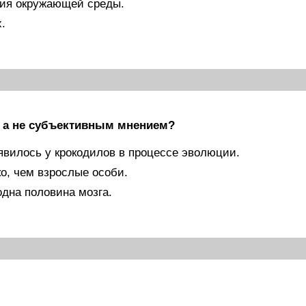
ния окружающей среды.
.
, а не субъективным мнением?
явилось у крокодилов в процессе эволюции.
о, чем взрослые особи.
одна половина мозга.