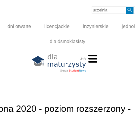
dni otwarte
licencjackie
inżynierskie
jednol
dla ósmoklasisty
óbna 2020 - poziom rozszerzony -