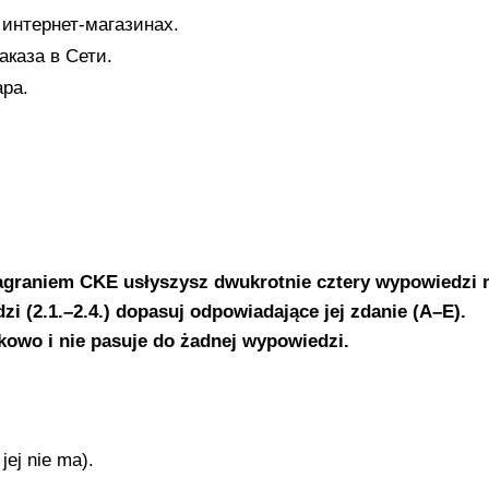
интернет-магазинах.
аказа в Сети.
ра.
agraniem CKE usłyszysz dwukrotnie cztery wypowiedzi 
i (2.1.–2.4.) dopasuj odpowiadające jej zdanie (A–E).
kowo i nie pasuje do żadnej wypowiedzi.
ej nie ma).