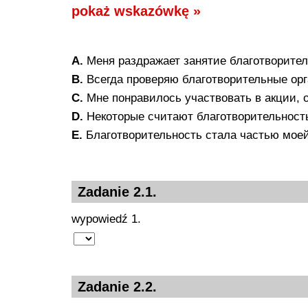
pokaż wskazówkę »
A.
Меня раздражает занятие благотворите
B.
Всегда проверяю благотворительные орг
C.
Мне понравилось участвовать в акции, 
D.
Некоторые считают благотворительность
E.
Благотворительность стала частью моей
Zadanie 2.1.
wypowiedź 1.
Zadanie 2.2.