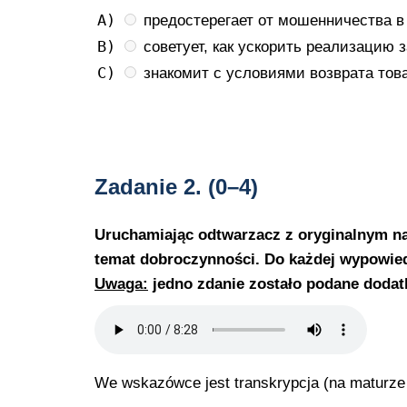
A)
предостерегает от мошенничества в 
B)
советует, как ускорить реализацию з
C)
знакомит с условиями возврата това
Zadanie 2.
(0–4)
Uruchamiając odtwarzacz z oryginalnym n
temat dobroczynności. Do każdej wypowiedz
Uwaga:
jedno zdanie zostało podane dodat
We wskazówce jest transkrypcja (na maturze j