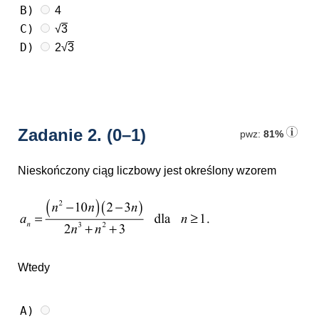
B)
4
C)
√
3
D)
2√
3
Zadanie 2.
(0–1)
pwz:
81%
Nieskończony ciąg liczbowy jest określony wzorem
Wtedy
A)