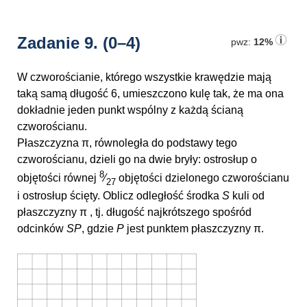
Zadanie 9.
(0–4)
pwz:
12%
W czworościanie, którego wszystkie krawędzie mają
taką samą długość 6, umieszczono kulę tak, że ma ona
dokładnie jeden punkt wspólny z każdą ścianą
czworościanu.
Płaszczyzna π, równoległa do podstawy tego
czworościanu, dzieli go na dwie bryły: ostrosłup o
8
objętości równej
⁄
objętości dzielonego czworościanu
27
i ostrosłup ścięty. Oblicz odległość środka
S
kuli od
płaszczyzny π , tj. długość najkrótszego spośród
odcinków
SP
, gdzie
P
jest punktem płaszczyzny π.