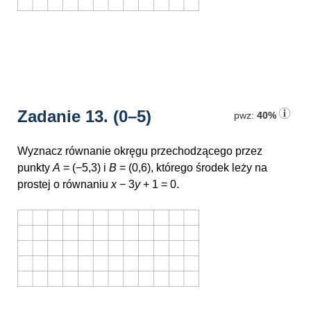
Zadanie 13.
(0–5)
pwz:
40%
Wyznacz równanie okręgu przechodzącego przez
punkty
A
= (−5,3)
i
B
= (0,6)
, którego środek leży na
prostej o równaniu
x
− 3
y
+ 1 = 0
.