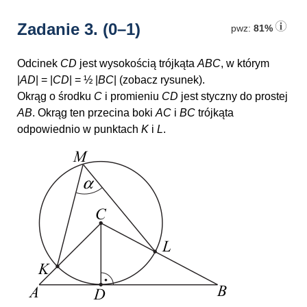
Zadanie 3.
(0–1)
pwz:
81%
Odcinek
CD
jest wysokością trójkąta
ABC
, w którym
|
AD
| = |
CD
| = ½ |
BC
|
(zobacz rysunek).
Okrąg o środku
C
i promieniu
CD
jest styczny do prostej
AB
. Okrąg ten przecina boki
AC
i
BC
trójkąta
odpowiednio w punktach
K
i
L
.