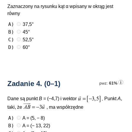
Zaznaczony na rysunku kąt α wpisany w okrąg jest
równy
A)
37,5°
B)
45°
C)
52,5°
D)
60°
Zadanie 4.
(0–1)
pwz:
61%
Dane są punkt
B
= (−4,7) i wektor
Punkt
A
,
taki, że
, ma współrzędne
A)
A = (5, − 8)
B)
A = (− 13, 22)