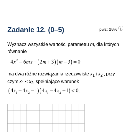
Zadanie 12.
(0–5)
pwz:
28%
Wyznacz wszystkie wartości parametru
m
, dla których
równanie
ma dwa różne rozwiązania rzeczywiste
x
i
x
, przy
1
2
czym
x
<
x
, spełniające warunek
1
2