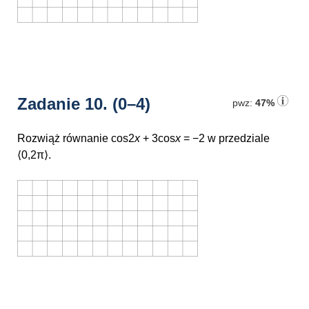
Zadanie 10.
(0–4)
pwz:
47%
Rozwiąż równanie
cos2
x
+ 3cos
x
= −2
w przedziale
⟨0,2π⟩.