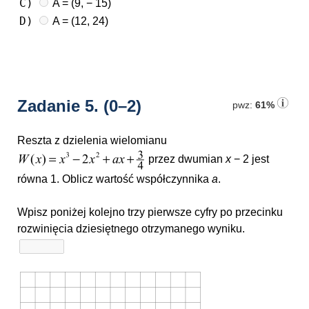
C)
A = (9, − 15)
D)
A = (12, 24)
Zadanie 5.
(0–2)
pwz:
61%
Reszta z dzielenia wielomianu
przez dwumian
x
− 2
jest
równa 1. Oblicz wartość współczynnika
a
.
Wpisz poniżej kolejno trzy pierwsze cyfry po przecinku
rozwinięcia dziesiętnego otrzymanego wyniku.