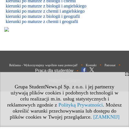
kierunki po maturze z biologii i chemii
kierunki po maturze z biologii i
angielskiego
kierunki po maturze z
chemii i
angielskiego
kierunki po maturze z biologii i geografii
kierunki po maturze z chemii i geografii
•
•
•
Reklama - Wykorzystajmy wspólnie nasz potencjał!
Kontakt
Patronat
Praca dla studentów
•
Polityka Prywatności
Grupa StudentNews.pl Sp. z o.o. i jej partnerzy
używają plików cookies i podobnych technologii w
celu realizacji m.in. usług statystycznych i
reklamowych zgodnie z
Polityką Prywatności
. Możesz
określić warunki przechowywania lub dostępu do
plików cookies w Twojej przeglądarce.
[ZAMKNIJ]