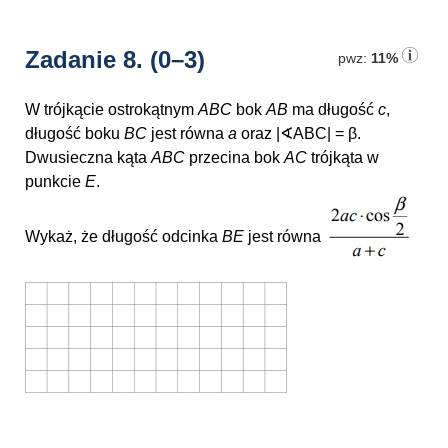
Zadanie 8.
(0–3)
pwz:
11%
W trójkącie ostrokątnym
ABC
bok
AB
ma długość
c
,
długość boku
BC
jest równa
a
oraz
|∢ABC| = β
.
Dwusieczna kąta
ABC
przecina bok
AC
trójkąta w
punkcie
E
.
Wykaż, że długość odcinka
BE
jest równa