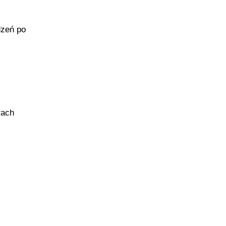
dzeń po
rach