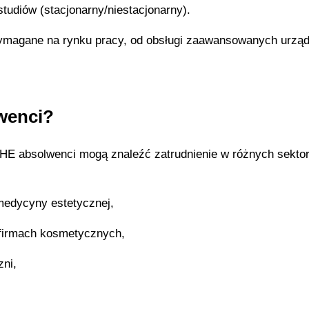
tudiów (stacjonarny/niestacjonarny).
ymagane na rynku pracy, od obsługi zaawansowanych urzą
wenci?
HE absolwenci mogą znaleźć zatrudnienie w różnych sekto
medycyny estetycznej,
 firmach kosmetycznych,
ni,