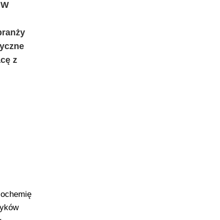
. W
branży
tyczne
cę z
biochemię
tyków