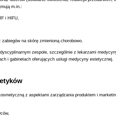
mują m.in.:
F i HIFU,
 zabiegów na skórę zmienioną chorobowo.
rdyscyplinarnym zespole, szczególnie z lekarzami medycyn
kach i gabinetach oferujących usługi medycyny estetycznej.
metyków
 kosmetyczną z aspektami zarządzania produktem i marketin
wców,