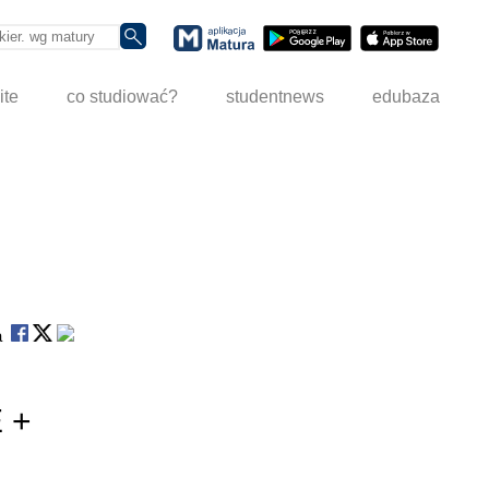
ite
co studiować?
studentnews
edubaza
na
E +