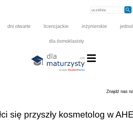
dni otwarte
licencjackie
inżynierskie
jednol
dla ósmoklasisty
Znajdź nas 
ałci się przyszły kosmetolog w AH