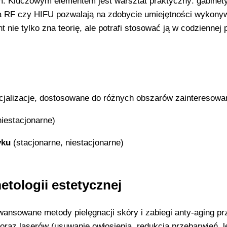
m. Kluczowym elementem jest warsztat praktyczny: gabinet
ia RF czy HIFU pozwalają na zdobycie umiejętności wykony
ie tylko zna teorię, ale potrafi stosować ją w codziennej 
cjalizacje, dostosowane do różnych obszarów zainteresowa
niestacjonarne)
yku
(stacjonarne, niestacjonarne)
etologii estetycznej
wansowane metody pielęgnacji skóry i zabiegi anty-aging pr
az laserów (usuwanie owłosienia, redukcja przebarwień, l