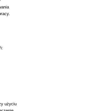
y
wania
pracy.
ń:
zy użyciu
eczenie