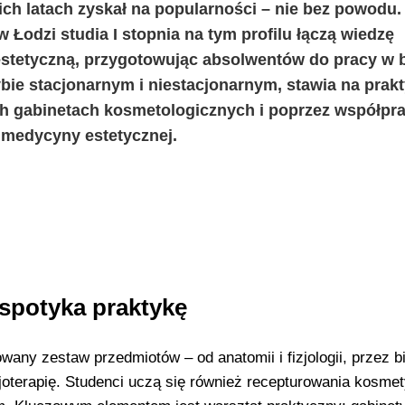
ich latach zyskał na popularności – nie bez powodu
odzi studia I stopnia na tym profilu łączą wiedzę
estetyczną, przygotowując absolwentów do pracy w 
ybie stacjonarnym i niestacjonarnym, stawia na prak
 gabinetach kosmetologicznych i poprzez współpra
z medycyny estetycznej.
spotyka praktykę
any zestaw przedmiotów – od anatomii i fizjologii, przez 
zjoterapię. Studenci uczą się również recepturowania kosme