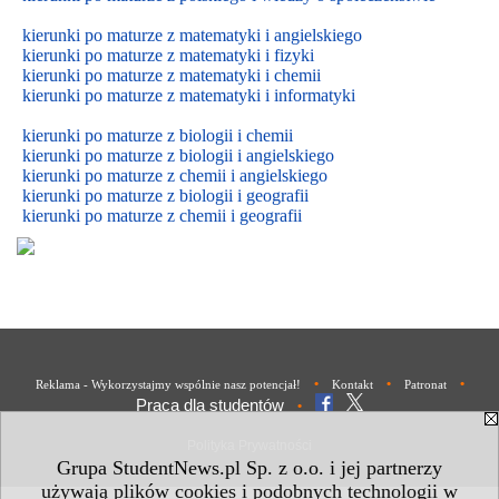
kierunki po maturze z matematyki i angielskiego
kierunki po maturze z matematyki i fizyki
kierunki po maturze z matematyki i chemii
kierunki po maturze z matematyki i informatyki
kierunki po maturze z biologii i chemii
kierunki po maturze z biologii i
angielskiego
kierunki po maturze z
chemii i
angielskiego
kierunki po maturze z biologii i geografii
kierunki po maturze z chemii i geografii
•
•
•
Reklama - Wykorzystajmy wspólnie nasz potencjał!
Kontakt
Patronat
Praca dla studentów
•
Polityka Prywatności
Grupa StudentNews.pl Sp. z o.o. i jej partnerzy
używają plików cookies i podobnych technologii w