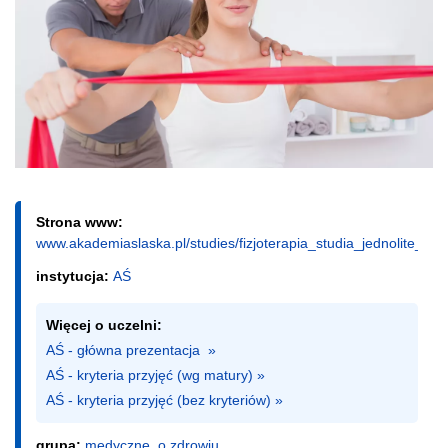
Strona www:
www.akademiaslaska.pl/studies/fizjoterapia_studia_jednolite_mag
instytucja:
AŚ
Więcej o uczelni:
AŚ - główna prezentacja  »
AŚ - kryteria przyjęć (wg matury) »
AŚ - kryteria przyjęć (bez kryteriów) »
grupa:
medyczne, o zdrowiu