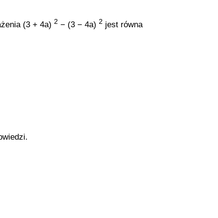
2
2
ażenia (3 + 4a)
− (3 − 4a)
jest równa
owiedzi.