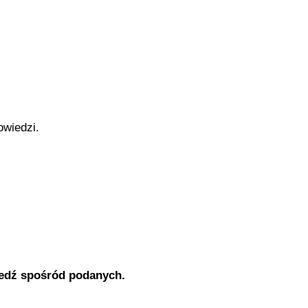
owiedzi.
edź spośród podanych.