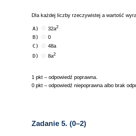
Dla każdej liczby rzeczywistej a wartość wyr
2
A)
32a
B)
0
C)
48a
2
D)
8a
1 pkt – odpowiedź poprawna.
0 pkt – odpowiedź niepoprawna albo brak odp
Zadanie 5.
(0–2)