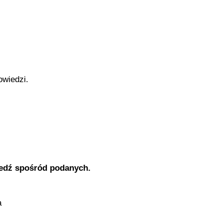
owiedzi.
edź spośród podanych.
a