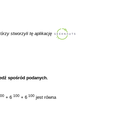
tórzy stworzyli tę aplikację
edź spośród podanych.
00
100
100
+ 6
+ 6
jest równa