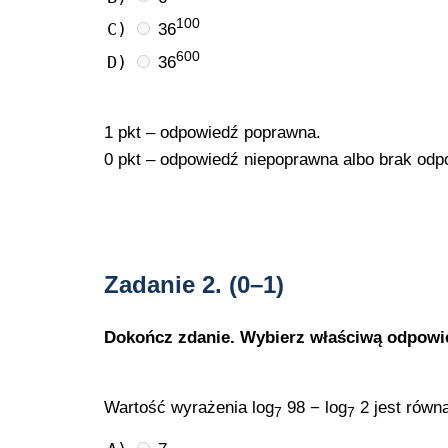
100
C)
36
600
D)
36
1 pkt – odpowiedź poprawna.
0 pkt – odpowiedź niepoprawna albo brak odp
Zadanie 2.
(0–1)
Dokończ zdanie. Wybierz właściwą odpowi
Wartość wyrażenia log
98 − log
2 jest równ
7
7