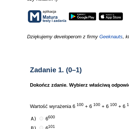
Dziękujemy developerom z firmy
Geeknauts
, k
Zadanie 1.
(0–1)
Dokończ zdanie. Wybierz właściwą odpowi
100
100
100
1
Wartość wyrażenia 6
+ 6
+ 6
+ 6
600
A)
6
101
B)
6