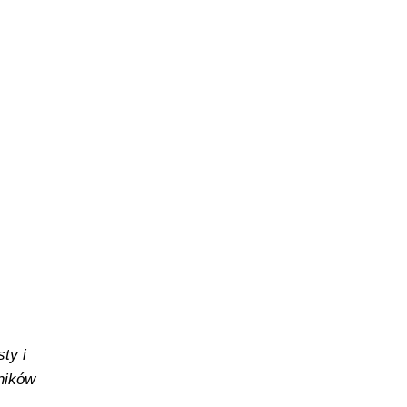
ty i
yników