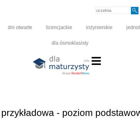
dni otwarte
licencjackie
inżynierskie
jednol
dla ósmoklasisty
 przykładowa - poziom podstawow