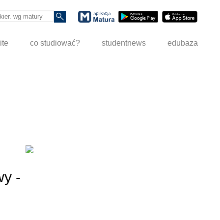
ite
co studiować?
studentnews
edubaza
y -