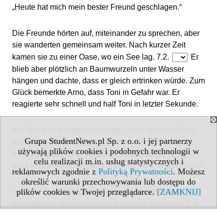
„Heute hat mich mein bester Freund geschlagen.“
Die Freunde hörten auf, miteinander zu sprechen, aber
sie wanderten gemeinsam weiter. Nach kurzer Zeit
kamen sie zu einer Oase, wo ein See lag. 7.2.
Er
blieb aber plötzlich an Baumwurzeln unter Wasser
hängen und dachte, dass er gleich ertrinken würde. Zum
Glück bemerkte Arno, dass Toni in Gefahr war. Er
reagierte sehr schnell und half Toni in letzter Sekunde.
Als Toni sich wieder erholt hatte, nahm er einen Stein
Grupa StudentNews.pl Sp. z o.o. i jej partnerzy
und gravierte darin folgende Worte ein: „7.3.
.“
używają plików cookies i podobnych technologii w
Arno fragte erstaunt: „Warum schreibst du die Worte
celu realizacji m.in. usług statystycznych i
nicht in den Sand, sondern gravierst sie in einen Stein?“
reklamowych zgodnie z
Polityką Prywatności
. Możesz
określić warunki przechowywania lub dostępu do
plików cookies w Twojej przeglądarce.
[ZAMKNIJ]
Toni antwortete: „Wenn uns jemand verletzt oder
beleidigt hat, sollten wir es in den Sand schreiben. 7.4.
Der Wind löscht sie aus. Anders sollten wir