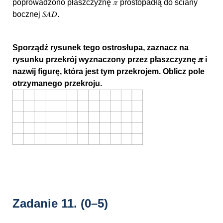
poprowadzono płaszczyznę 𝜋 prostopadłą do ściany
bocznej 𝑆𝐴𝐷.
Sporządź rysunek tego ostrosłupa, zaznacz na
rysunku przekrój wyznaczony przez płaszczyznę 𝝅 i
nazwij figurę, która jest tym przekrojem. Oblicz pole
otrzymanego przekroju.
Zadanie 11.
(0–5)