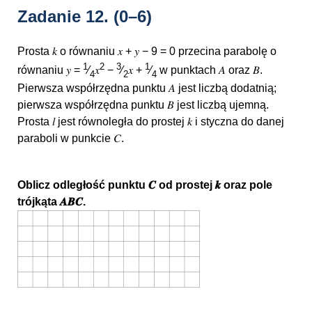
Zadanie 12.
(0–6)
Prosta 𝑘 o równaniu 𝑥 + 𝑦 − 9 = 0 przecina parabolę o
1
2
3
1
równaniu 𝑦 =
⁄
𝑥
−
⁄
𝑥 +
⁄
w punktach 𝐴 oraz 𝐵.
4
2
4
Pierwsza współrzędna punktu 𝐴 jest liczbą dodatnią;
pierwsza współrzędna punktu 𝐵 jest liczbą ujemną.
Prosta 𝑙 jest równoległa do prostej 𝑘 i styczna do danej
paraboli w punkcie 𝐶.
Oblicz odległość punktu 𝑪 od prostej 𝒌 oraz pole
trójkąta 𝑨𝑩𝑪.