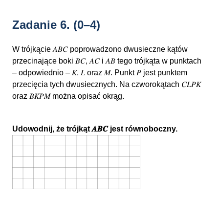
Zadanie 6.
(0–4)
W trójkącie 𝐴𝐵𝐶 poprowadzono dwusieczne kątów
przecinające boki 𝐵𝐶, 𝐴𝐶 i 𝐴𝐵 tego trójkąta w punktach
– odpowiednio – 𝐾, 𝐿 oraz 𝑀. Punkt 𝑃 jest punktem
przecięcia tych dwusiecznych. Na czworokątach 𝐶𝐿𝑃𝐾
oraz 𝐵𝐾𝑃𝑀 można opisać okrąg.
Udowodnij, że trójkąt 𝑨𝑩𝑪 jest równoboczny.