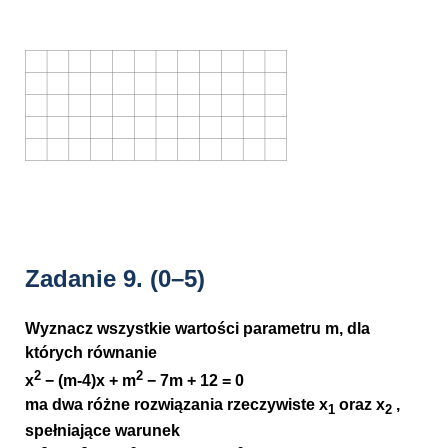
Zadanie 9.
(0–5)
Wyznacz wszystkie wartości parametru m, dla
których równanie
2
2
x
− (m-4)x + m
− 7m + 12 = 0
ma dwa różne rozwiązania rzeczywiste x
oraz x
,
1
2
spełniające warunek