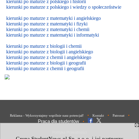
kierunki po maturze z polskiego i historii
kierunki po maturze z polskiego i wiedzy o społeczeństwie
kierunki po maturze z matematyki i angielskiego
kierunki po maturze z matematyki i fizyki
kierunki po maturze z matematyki i chemii
kierunki po maturze z matematyki i informatyki
kierunki po maturze z biologii i chemii
kierunki po maturze z biologii i
angielskiego
kierunki po maturze z
chemii i
angielskiego
kierunki po maturze z biologii i geografii
kierunki po maturze z chemii i geografii
•
•
•
Reklama - Wykorzystajmy wspólnie nasz potencjał!
Kontakt
Patronat
Praca dla studentów
•
Polityka Prywatności
Grupa StudentNews.pl Sp. z o.o. i jej partnerzy