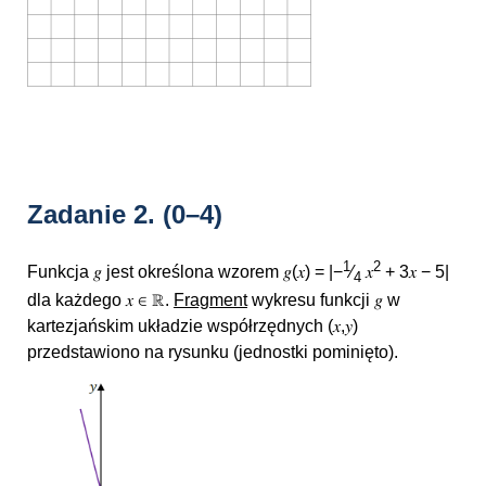
Zadanie 2.
(0–4)
1
2
Funkcja 𝑔 jest określona wzorem
𝑔(𝑥) = |−
⁄
𝑥
+ 3𝑥 − 5|
4
dla każdego 𝑥 ∈ ℝ.
Fragment
wykresu funkcji 𝑔 w
kartezjańskim układzie współrzędnych (𝑥,𝑦)
przedstawiono na rysunku (jednostki pominięto).