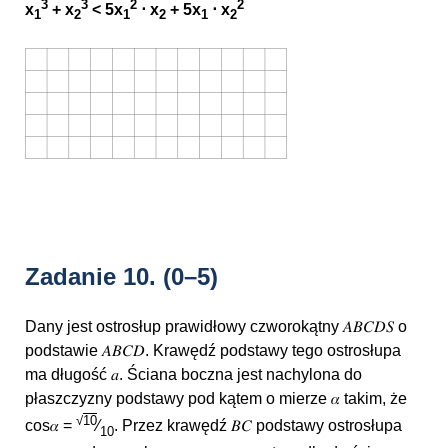
3
3
2
2
x
+ x
< 5x
⋅ x
+ 5x
⋅ x
1
2
1
2
1
2
Zadanie 10.
(0–5)
Dany jest ostrosłup prawidłowy czworokątny 𝐴𝐵𝐶𝐷𝑆 o
podstawie 𝐴𝐵𝐶𝐷. Krawędź podstawy tego ostrosłupa
ma długość 𝑎. Ściana boczna jest nachylona do
płaszczyzny podstawy pod kątem o mierze 𝛼 takim, że
√
10
cos𝛼 =
⁄
. Przez krawędź 𝐵𝐶 podstawy ostrosłupa
10