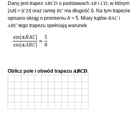
Dany jest trapez 𝐴𝐵𝐶𝐷 o podstawach 𝐴𝐵 i 𝐶𝐷, w którym
|𝐴𝐵| > |𝐶𝐷| oraz ramię 𝐵𝐶 ma długość 6. Na tym trapezie
opisano okrąg o promieniu 𝑅 = 5. Miary kątów 𝐵𝐴𝐶 i
𝐴𝐵𝐶 tego trapezu spełniają warunek
Oblicz pole i obwód trapezu 𝑨𝑩𝑪𝑫.