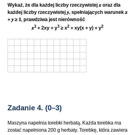
Wykaż, że dla każdej liczby rzeczywistej 𝒙 oraz dla
każdej liczby rzeczywistej 𝒚, spełniających warunek 𝒙
+ 𝒚 ≥ 𝟏, prawdziwa jest nierówność
3
3
2
2
𝒙
+ 2xy + y
≥ x
+ xy(x + y) + y
Zadanie 4.
(0–3)
Maszyna napełnia torebki herbatą. Każda torebka ma
zostać napełniona 200 g herbaty. Torebkę, która zawiera