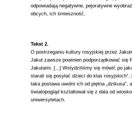
odpowiadają negatywne, pejoratywne wyobraże
obcych, ich śmieszność.
Tekst 2.
O postrzeganiu kultury rosyjskiej przez Jaku
Jakut zawsze powinien podporządkować się Ro
Jakutami. [...] Wstydziliśmy się mówić po jaku
starali się posyłać dzieci do klas rosyjskich”. 
taka postawa uwolni ich od piętna „dzikusa”,
światopogląd kształtował się z dala od wiosk
uniwersytetach.