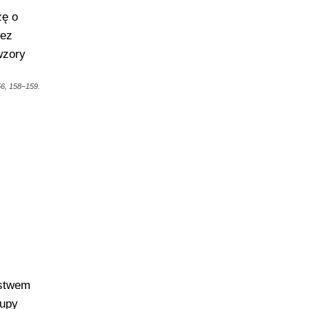
zę o
bez
wzory
56, 158–159.
pstwem
rupy