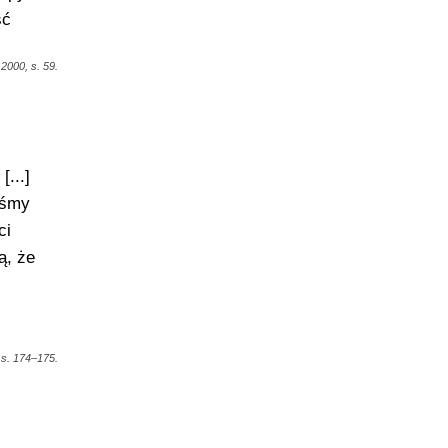
ść
2000, s. 59.
...]
eśmy
ci
ą, że
 s. 174–175.