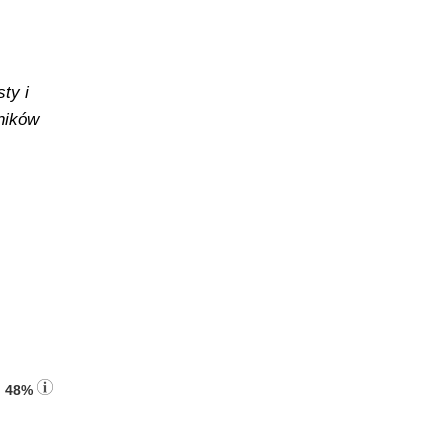
ty i
yników
:
48%