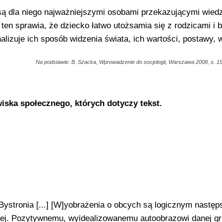
 są dla niego najważniejszymi osobami przekazującymi wied
ten sprawia, że dziecko łatwo utożsamia się z rodzicami i 
nalizuje ich sposób widzenia świata, ich wartości, postawy, 
Na podstawie: B. Szacka, Wprowadzenie do socjologii, Warszawa 2008, s. 1
ska społecznego, których dotyczy tekst.
Bystronia [...] [W]yobrażenia o obcych są logicznym nastę
ej. Pozytywnemu, wyidealizowanemu autoobrazowi danej g