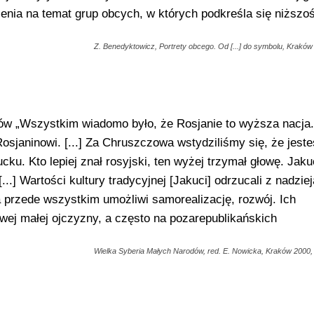
nia na temat grup obcych, w których podkreśla się niższo
Z. Benedyktowicz, Portrety obcego. Od [...] do symbolu, Kraków 
tów „Wszystkim wiadomo było, że Rosjanie to wyższa nacja. [
sjaninowi. [...] Za Chruszczowa wstydziliśmy się, że jest
cku. Kto lepiej znał rosyjski, ten wyżej trzymał głowę. Jaku
[...] Wartości kultury tradycyjnej [Jakuci] odrzucali z nadziej
 a przede wszystkim umożliwi samorealizację, rozwój. Ich
owej małej ojczyzny, a często na pozarepublikańskich
Wielka Syberia Małych Narodów, red. E. Nowicka, Kraków 2000,