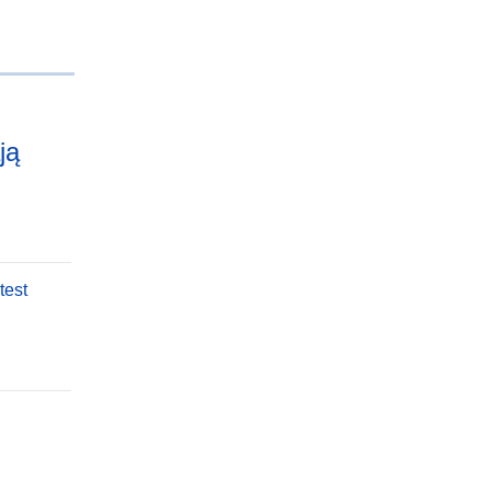
ją
test