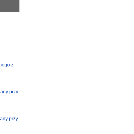
lnego z
iany przy
iany przy