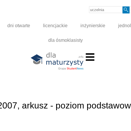
dni otwarte
licencjackie
inżynierskie
jednol
dla ósmoklasisty
 2007, arkusz - poziom podstawo