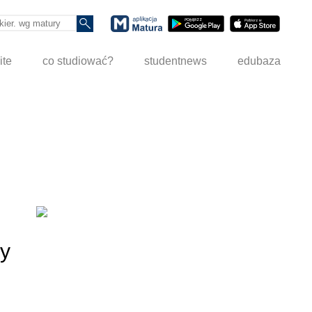
ite
co studiować?
studentnews
edubaza
wy