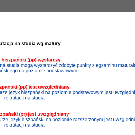
utacja na studia wg matury
k hiszpański (pp) wystarczy
ji na studia mogą wystarczyć zdobyte punkty z egzaminu matura
pańskiego na poziomie podstawowym
szpański
(pp) jest uwzględniany
turze język hiszpański na poziomie podstawowym jest uwzględn
rekrutacji na studia
szpański
(pr) jest uwzględniany
turze język hiszpański na poziomie rozszerzonym jest uwzględn
rekrutacji na studia