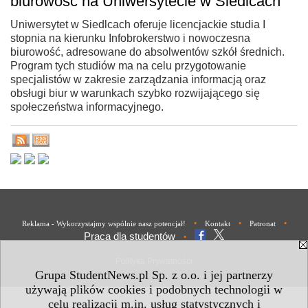
biurowość na Uniwersytecie w Siedlcach
Uniwersytet w Siedlcach oferuje licencjackie studia I
stopnia na kierunku Infobrokerstwo i nowoczesna
biurowość, adresowane do absolwentów szkół średnich.
Program tych studiów ma na celu przygotowanie
specjalistów w zakresie zarządzania informacją oraz
obsługi biur w warunkach szybko rozwijającego się
społeczeństwa informacyjnego.
•
•
•
Reklama - Wykorzystajmy wspólnie nasz potencjał!
Kontakt
Patronat
Praca dla studentów
•
Polityka Prywatności
Grupa StudentNews.pl Sp. z o.o. i jej partnerzy
używają plików cookies i podobnych technologii w
celu realizacji m.in. usług statystycznych i