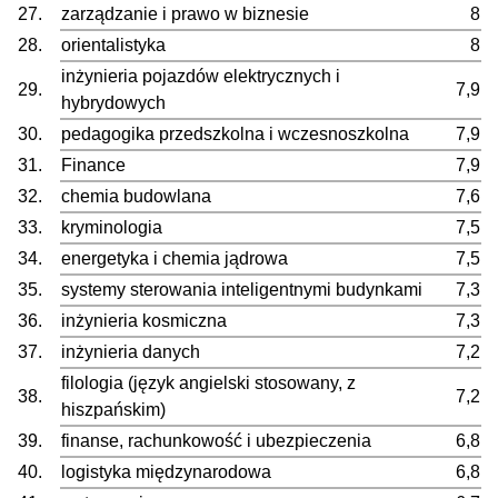
27.
zarządzanie i prawo w biznesie
8
28.
orientalistyka
8
inżynieria pojazdów elektrycznych i
29.
7,9
hybrydowych
30.
pedagogika przedszkolna i wczesnoszkolna
7,9
31.
Finance
7,9
32.
chemia budowlana
7,6
33.
kryminologia
7,5
34.
energetyka i chemia jądrowa
7,5
35.
systemy sterowania inteligentnymi budynkami
7,3
36.
inżynieria kosmiczna
7,3
37.
inżynieria danych
7,2
filologia (język angielski stosowany, z
38.
7,2
hiszpańskim)
39.
finanse, rachunkowość i ubezpieczenia
6,8
40.
logistyka międzynarodowa
6,8