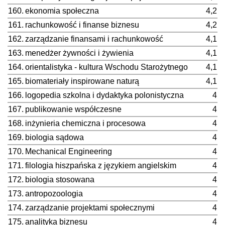
160.
ekonomia społeczna
4,2
161.
rachunkowość i finanse biznesu
4,2
162.
zarządzanie finansami i rachunkowość
4,1
163.
menedżer żywności i żywienia
4,1
164.
orientalistyka - kultura Wschodu Starożytnego
4,1
165.
biomateriały inspirowane naturą
4,1
166.
logopedia szkolna i dydaktyka polonistyczna
4
167.
publikowanie współczesne
4
168.
inżynieria chemiczna i procesowa
4
169.
biologia sądowa
4
170.
Mechanical Engineering
4
171.
filologia hiszpańska z językiem angielskim
4
172.
biologia stosowana
4
173.
antropozoologia
4
174.
zarządzanie projektami społecznymi
4
175.
analityka biznesu
4