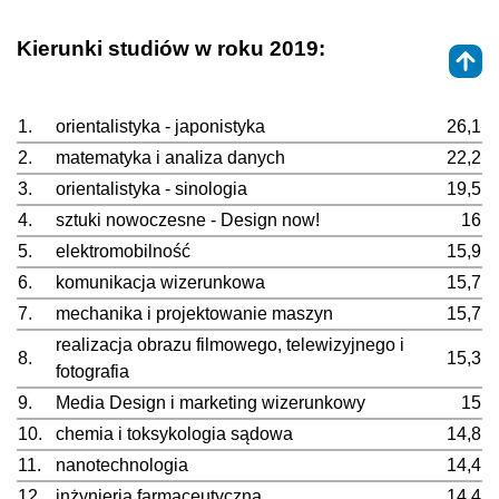
Kierunki studiów w roku 2019:
1.
orientalistyka - japonistyka
26,1
2.
matematyka i analiza danych
22,2
3.
orientalistyka - sinologia
19,5
4.
sztuki nowoczesne - Design now!
16
5.
elektromobilność
15,9
6.
komunikacja wizerunkowa
15,7
7.
mechanika i projektowanie maszyn
15,7
realizacja obrazu filmowego, telewizyjnego i
8.
15,3
fotografia
9.
Media Design i marketing wizerunkowy
15
10.
chemia i toksykologia sądowa
14,8
11.
nanotechnologia
14,4
12.
inżynieria farmaceutyczna
14,4