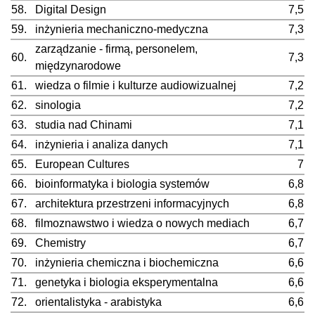
58.
Digital Design
7,5
59.
inżynieria mechaniczno-medyczna
7,3
zarządzanie - firmą, personelem,
60.
7,3
międzynarodowe
61.
wiedza o filmie i kulturze audiowizualnej
7,2
62.
sinologia
7,2
63.
studia nad Chinami
7,1
64.
inżynieria i analiza danych
7,1
65.
European Cultures
7
66.
bioinformatyka i biologia systemów
6,8
67.
architektura przestrzeni informacyjnych
6,8
68.
filmoznawstwo i wiedza o nowych mediach
6,7
69.
Chemistry
6,7
70.
inżynieria chemiczna i biochemiczna
6,6
71.
genetyka i biologia eksperymentalna
6,6
72.
orientalistyka - arabistyka
6,6