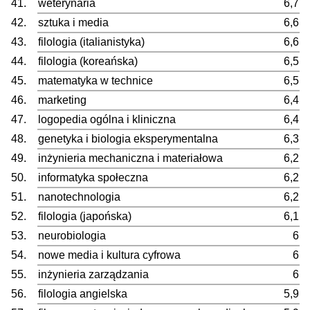
41.
weterynaria
6,7
42.
sztuka i media
6,6
43.
filologia (italianistyka)
6,6
44.
filologia (koreańska)
6,5
45.
matematyka w technice
6,5
46.
marketing
6,4
47.
logopedia ogólna i kliniczna
6,4
48.
genetyka i biologia eksperymentalna
6,3
49.
inżynieria mechaniczna i materiałowa
6,2
50.
informatyka społeczna
6,2
51.
nanotechnologia
6,2
52.
filologia (japońska)
6,1
53.
neurobiologia
6
54.
nowe media i kultura cyfrowa
6
55.
inżynieria zarządzania
6
56.
filologia angielska
5,9