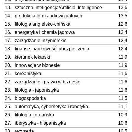
13.
sztuczna inteligencja/Artificial Intelligence
13,6
14.
produkcja form audiowizualnych
13,5
15.
filologia angielsko-chińska
12,6
16.
energetyka i chemia jądrowa
12,4
17.
zarządzanie inżynierskie
12,4
18.
finanse, bankowość, ubezpieczenia
12,4
19.
kierunek lekarski
11,9
20.
innowacje w biznesie
11,9
21.
koreanistyka
11,6
22.
zarządzanie i prawo w biznesie
11,6
23.
filologia - japonistyka
11,6
24.
biogospodarka
11,5
25.
automatyka, cybernetyka i robotyka
11,1
26.
filologia koreańska
10,9
27.
iberystyka - hispanistyka
10,6
28.
reżyseria
10,5