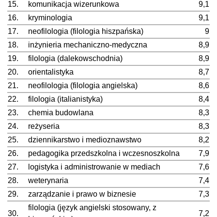
15.
komunikacja wizerunkowa
9,1
16.
kryminologia
9,1
17.
neofilologia (filologia hiszpańska)
9
18.
inżynieria mechaniczno-medyczna
8,9
19.
filologia (dalekowschodnia)
8,9
20.
orientalistyka
8,7
21.
neofilologia (filologia angielska)
8,6
22.
filologia (italianistyka)
8,4
23.
chemia budowlana
8,3
24.
reżyseria
8,3
25.
dziennikarstwo i medioznawstwo
8,2
26.
pedagogika przedszkolna i wczesnoszkolna
7,9
27.
logistyka i administrowanie w mediach
7,6
28.
weterynaria
7,4
29.
zarządzanie i prawo w biznesie
7,3
filologia (język angielski stosowany, z
30.
7,2