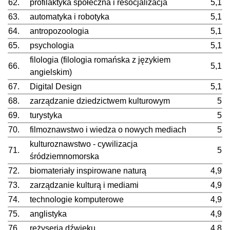
62.
profilaktyka społeczna i resocjalizacja
5,1
63.
automatyka i robotyka
5,1
64.
antropozoologia
5,1
65.
psychologia
5,1
filologia (filologia romańska z językiem
66.
5,1
angielskim)
67.
Digital Design
5,1
68.
zarządzanie dziedzictwem kulturowym
5
69.
turystyka
5
70.
filmoznawstwo i wiedza o nowych mediach
5
kulturoznawstwo - cywilizacja
71.
5
śródziemnomorska
72.
biomateriały inspirowane naturą
4,9
73.
zarządzanie kulturą i mediami
4,9
74.
technologie komputerowe
4,9
75.
anglistyka
4,9
76.
reżyseria dźwięku
4,8