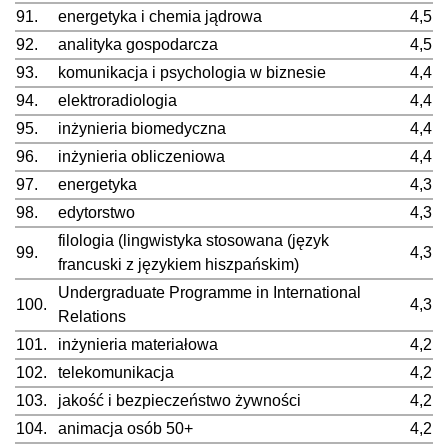
91.
energetyka i chemia jądrowa
4,5
92.
analityka gospodarcza
4,5
93.
komunikacja i psychologia w biznesie
4,4
94.
elektroradiologia
4,4
95.
inżynieria biomedyczna
4,4
96.
inżynieria obliczeniowa
4,4
97.
energetyka
4,3
98.
edytorstwo
4,3
filologia (lingwistyka stosowana (język
99.
4,3
francuski z językiem hiszpańskim)
Undergraduate Programme in International
100.
4,3
Relations
101.
inżynieria materiałowa
4,2
102.
telekomunikacja
4,2
103.
jakość i bezpieczeństwo żywności
4,2
104.
animacja osób 50+
4,2