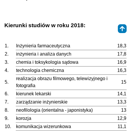
Kierunki studiów w roku 2018:
1.
Inżynieria farmaceutyczna
18,3
2.
inżynieria i analiza danych
17,8
3.
chemia i toksykologia sądowa
16,9
4.
technologia chemiczna
16,3
realizacja obrazu filmowego, telewizyjnego i
5.
15
fotografia
6.
kierunek lekarski
14,1
7.
zarządzanie inżynierskie
13,3
8.
neofilologia (orientalna - japonistyka)
13
9.
korozja
12,9
10.
komunikacja wizerunkowa
11,1