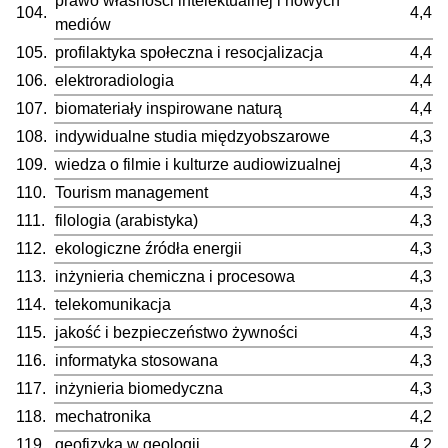
prawo własności intelektualnej i nowych
104.
4,4
mediów
105.
profilaktyka społeczna i resocjalizacja
4,4
106.
elektroradiologia
4,4
107.
biomateriały inspirowane naturą
4,4
108.
indywidualne studia międzyobszarowe
4,3
109.
wiedza o filmie i kulturze audiowizualnej
4,3
110.
Tourism management
4,3
111.
filologia (arabistyka)
4,3
112.
ekologiczne źródła energii
4,3
113.
inżynieria chemiczna i procesowa
4,3
114.
telekomunikacja
4,3
115.
jakość i bezpieczeństwo żywności
4,3
116.
informatyka stosowana
4,3
117.
inżynieria biomedyczna
4,3
118.
mechatronika
4,2
119.
geofizyka w geologii
4,2