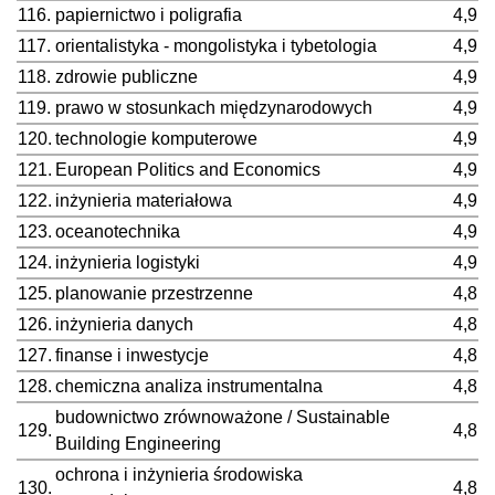
116.
papiernictwo i poligrafia
4,9
117.
orientalistyka - mongolistyka i tybetologia
4,9
118.
zdrowie publiczne
4,9
119.
prawo w stosunkach międzynarodowych
4,9
120.
technologie komputerowe
4,9
121.
European Politics and Economics
4,9
122.
inżynieria materiałowa
4,9
123.
oceanotechnika
4,9
124.
inżynieria logistyki
4,9
125.
planowanie przestrzenne
4,8
126.
inżynieria danych
4,8
127.
finanse i inwestycje
4,8
128.
chemiczna analiza instrumentalna
4,8
budownictwo zrównoważone / Sustainable
129.
4,8
Building Engineering
ochrona i inżynieria środowiska
130.
4,8