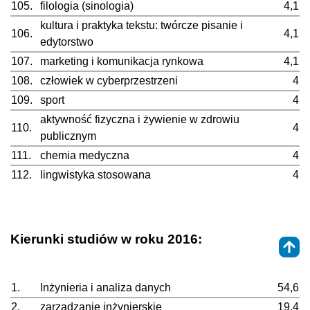
105.
filologia (sinologia)
4,1
kultura i praktyka tekstu: twórcze pisanie i
106.
4,1
edytorstwo
107.
marketing i komunikacja rynkowa
4,1
108.
człowiek w cyberprzestrzeni
4
109.
sport
4
aktywność fizyczna i żywienie w zdrowiu
110.
4
publicznym
111.
chemia medyczna
4
112.
lingwistyka stosowana
4
Kierunki studiów w roku 2016:
1.
Inżynieria i analiza danych
54,6
2.
zarządzanie inżynierskie
19,4