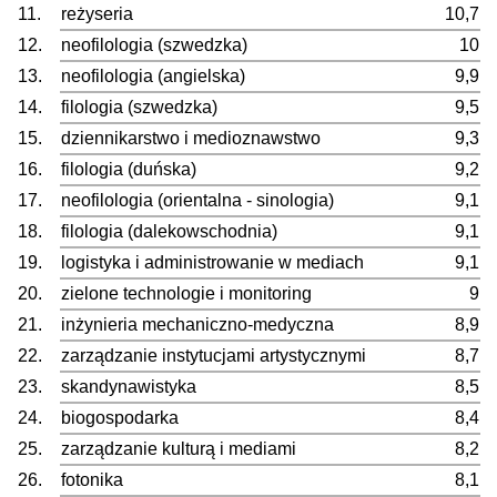
11.
reżyseria
10,7
12.
neofilologia (szwedzka)
10
13.
neofilologia (angielska)
9,9
14.
filologia (szwedzka)
9,5
15.
dziennikarstwo i medioznawstwo
9,3
16.
filologia (duńska)
9,2
17.
neofilologia (orientalna - sinologia)
9,1
18.
filologia (dalekowschodnia)
9,1
19.
logistyka i administrowanie w mediach
9,1
20.
zielone technologie i monitoring
9
21.
inżynieria mechaniczno-medyczna
8,9
22.
zarządzanie instytucjami artystycznymi
8,7
23.
skandynawistyka
8,5
24.
biogospodarka
8,4
25.
zarządzanie kulturą i mediami
8,2
26.
fotonika
8,1