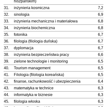
hiszpańskim)
31.
inżynieria kosmiczna
7,2
32.
sinologia
6,9
33.
inżynieria mechaniczna i materiałowa
6,8
34.
inżynieria biochemiczna
6,8
35.
fotonika
6,7
36.
filologia (filologia duńska)
6,7
37.
dyplomacja
6,7
38.
inżynieria bezpieczeństwa pracy
6,6
39.
zielone technologie i monitoring
6,5
40.
Tourism management
6,5
41.
Filologia (filologia koreańska)
6,5
42.
finanse, rachunkowość i ubezpieczenia
6,4
43.
matematyka w technice
6,3
44.
informatyka w biznesie
6,3
45.
filologia włoska
6,3