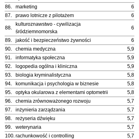
86.
marketing
6
87.
prawo lotnicze z pilotażem
6
kulturoznawstwo - cywilizacja
88.
6
śródziemnomorska
89.
jakość i bezpieczeństwo żywności
6
90.
chemia medyczna
5,9
91.
informatyka społeczna
5,9
92.
logopedia ogólna i kliniczna
5,9
93.
biologia kryminalistyczna
5,8
94.
komunikacja i psychologia w biznesie
5,8
95.
optyka okularowa z elementami optometrii
5,8
96.
chemia zrównoważonego rozwoju
5,7
97.
inżynieria zarządzania
5,7
98.
reżyseria dźwięku
5,7
99.
weterynaria
5,7
100.
rachunkowość i controlling
5,7