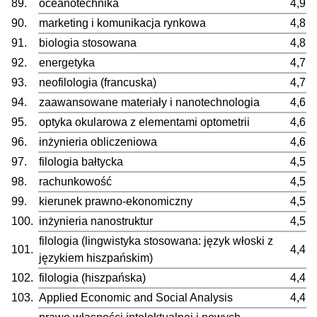
89.
oceanotechnika
4,9
90.
marketing i komunikacja rynkowa
4,8
91.
biologia stosowana
4,8
92.
energetyka
4,7
93.
neofilologia (francuska)
4,7
94.
zaawansowane materiały i nanotechnologia
4,6
95.
optyka okularowa z elementami optometrii
4,6
96.
inżynieria obliczeniowa
4,6
97.
filologia bałtycka
4,5
98.
rachunkowość
4,5
99.
kierunek prawno-ekonomiczny
4,5
100.
inżynieria nanostruktur
4,5
filologia (lingwistyka stosowana: język włoski z
101.
4,4
językiem hiszpańskim)
102.
filologia (hiszpańska)
4,4
103.
Applied Economic and Social Analysis
4,4