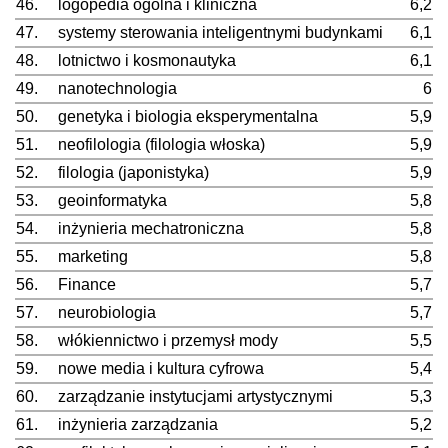
46.
logopedia ogólna i kliniczna
6,2
47.
systemy sterowania inteligentnymi budynkami
6,1
48.
lotnictwo i kosmonautyka
6,1
49.
nanotechnologia
6
50.
genetyka i biologia eksperymentalna
5,9
51.
neofilologia (filologia włoska)
5,9
52.
filologia (japonistyka)
5,9
53.
geoinformatyka
5,8
54.
inżynieria mechatroniczna
5,8
55.
marketing
5,8
56.
Finance
5,7
57.
neurobiologia
5,7
58.
włókiennictwo i przemysł mody
5,5
59.
nowe media i kultura cyfrowa
5,4
60.
zarządzanie instytucjami artystycznymi
5,3
61.
inżynieria zarządzania
5,2