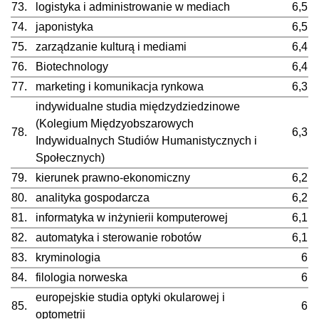
73.
logistyka i administrowanie w mediach
6,5
74.
japonistyka
6,5
75.
zarządzanie kulturą i mediami
6,4
76.
Biotechnology
6,4
77.
marketing i komunikacja rynkowa
6,3
indywidualne studia międzydziedzinowe
(Kolegium Międzyobszarowych
78.
6,3
Indywidualnych Studiów Humanistycznych i
Społecznych)
79.
kierunek prawno-ekonomiczny
6,2
80.
analityka gospodarcza
6,2
81.
informatyka w inżynierii komputerowej
6,1
82.
automatyka i sterowanie robotów
6,1
83.
kryminologia
6
84.
filologia norweska
6
europejskie studia optyki okularowej i
85.
6
optometrii