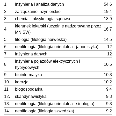
1.
Inżynieria i analiza danych
54,6
2.
zarządzanie inżynierskie
19,4
3.
chemia i toksykologia sądowa
18,9
kierunek lekarski (uczelnie nadzorowane przez
4.
16,7
MNiSW)
5.
filologia (filologia norweska)
14,5
6.
neofilologia (filologia orientalna - japonistyka)
12
7.
inżynieria danych
12
inżynieria pojazdów elektrycznych i
8.
10,5
hybrydowych
9.
bioinformatyka
10,3
10.
korozja
10,2
11.
biogospodarka
9,4
12.
skandynawistyka
9,3
13.
neofilologia (filologia orientalna - sinologia)
9,3
14.
neofilologia (filologia szwedzka)
9,2