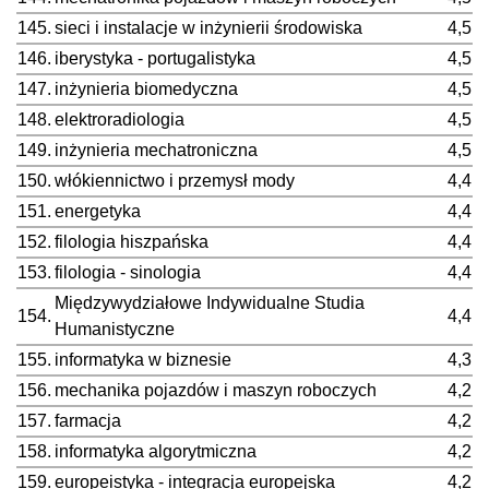
145.
sieci i instalacje w inżynierii środowiska
4,5
146.
iberystyka - portugalistyka
4,5
147.
inżynieria biomedyczna
4,5
148.
elektroradiologia
4,5
149.
inżynieria mechatroniczna
4,5
150.
włókiennictwo i przemysł mody
4,4
151.
energetyka
4,4
152.
filologia hiszpańska
4,4
153.
filologia - sinologia
4,4
Międzywydziałowe Indywidualne Studia
154.
4,4
Humanistyczne
155.
informatyka w biznesie
4,3
156.
mechanika pojazdów i maszyn roboczych
4,2
157.
farmacja
4,2
158.
informatyka algorytmiczna
4,2
159.
europeistyka - integracja europejska
4,2