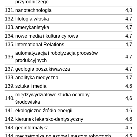
przyrodniczego
131.
nanotechnologia
4,8
132.
filologia włoska
4,7
133.
amerykanistyka
4,7
134.
nowe media i kultura cyfrowa
4,7
135.
International Relations
4,7
automatyzacja i robotyzacja procesów
136.
4,7
produkcyjnych
137.
geologia poszukiwawcza
4,7
138.
analityka medyczna
4,7
139.
sztuka i media
4,6
międzywydziałowe studia ochrony
140.
4,6
środowiska
141.
ekologiczne źródła energii
4,6
142.
kierunek lekarsko-dentystyczny
4,6
143.
geoinformatyka
4,5
144.
mechatronika pojazdów i maszyn roboczych
4,5