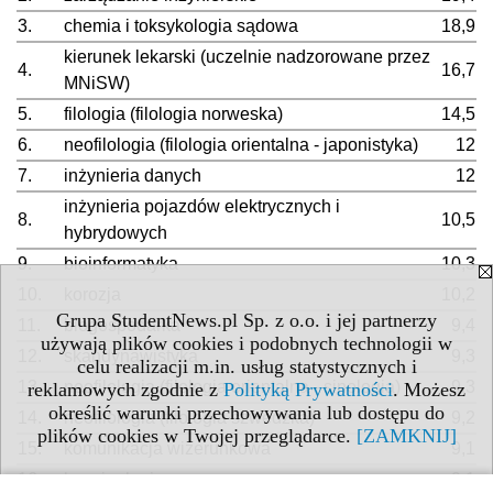
3.
chemia i toksykologia sądowa
18,9
kierunek lekarski (uczelnie nadzorowane przez
4.
16,7
MNiSW)
5.
filologia (filologia norweska)
14,5
6.
neofilologia (filologia orientalna - japonistyka)
12
7.
inżynieria danych
12
inżynieria pojazdów elektrycznych i
8.
10,5
hybrydowych
9.
bioinformatyka
10,3
10.
korozja
10,2
Grupa StudentNews.pl Sp. z o.o. i jej partnerzy
11.
biogospodarka
9,4
używają plików cookies i podobnych technologii w
12.
skandynawistyka
9,3
celu realizacji m.in. usług statystycznych i
13.
neofilologia (filologia orientalna - sinologia)
9,3
reklamowych zgodnie z
Polityką Prywatności
. Możesz
określić warunki przechowywania lub dostępu do
14.
neofilologia (filologia szwedzka)
9,2
plików cookies w Twojej przeglądarce.
[ZAMKNIJ]
15.
komunikacja wizerunkowa
9,1
16.
kryminologia
9,1