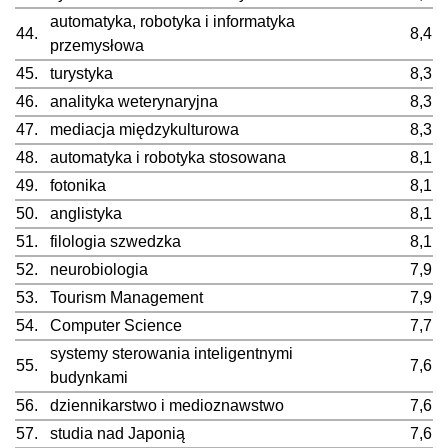
automatyka, robotyka i informatyka
44.
8,4
przemysłowa
45.
turystyka
8,3
46.
analityka weterynaryjna
8,3
47.
mediacja międzykulturowa
8,3
48.
automatyka i robotyka stosowana
8,1
49.
fotonika
8,1
50.
anglistyka
8,1
51.
filologia szwedzka
8,1
52.
neurobiologia
7,9
53.
Tourism Management
7,9
54.
Computer Science
7,7
systemy sterowania inteligentnymi
55.
7,6
budynkami
56.
dziennikarstwo i medioznawstwo
7,6
57.
studia nad Japonią
7,6