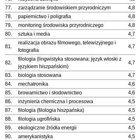
77.
zarządzanie środowiskiem przyrodniczym
4,8
78.
papiernictwo i poligrafia
4,8
79.
monitoring środowiska przyrodniczego
4,8
80.
sztuka i media
4,7
realizacja obrazu filmowego, telewizyjnego i
81.
4,7
fotografia
filologia (lingwistyka stosowana: język włoski z
82.
4,7
językiem hiszpańskim)
83.
biologia stosowana
4,7
84.
mechatronika
4,6
85.
browarnictwo i słodownictwo
4,6
86.
inżynieria chemiczna i procesowa
4,5
87.
filologia (filologia hiszpańska)
4,5
88.
filologia ugrofińska
4,5
89.
ekologiczne źródła energii
4,5
90.
amerykanistyka
4,5