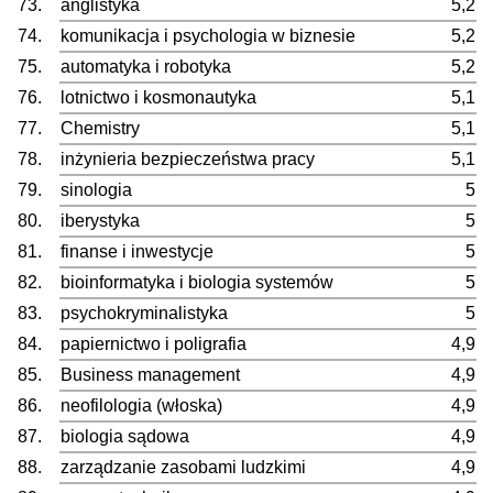
73.
anglistyka
5,2
74.
komunikacja i psychologia w biznesie
5,2
75.
automatyka i robotyka
5,2
76.
lotnictwo i kosmonautyka
5,1
77.
Chemistry
5,1
78.
inżynieria bezpieczeństwa pracy
5,1
79.
sinologia
5
80.
iberystyka
5
81.
finanse i inwestycje
5
82.
bioinformatyka i biologia systemów
5
83.
psychokryminalistyka
5
84.
papiernictwo i poligrafia
4,9
85.
Business management
4,9
86.
neofilologia (włoska)
4,9
87.
biologia sądowa
4,9
88.
zarządzanie zasobami ludzkimi
4,9