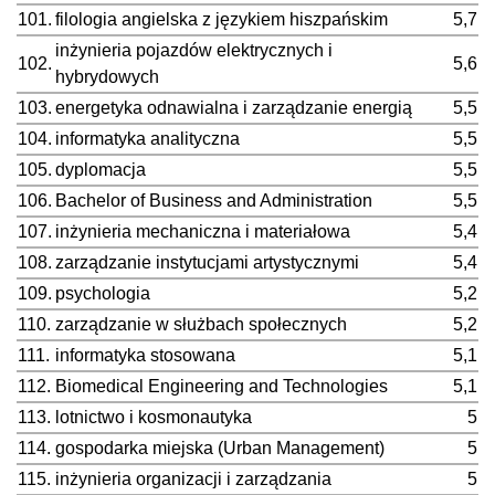
101.
filologia angielska z językiem hiszpańskim
5,7
inżynieria pojazdów elektrycznych i
102.
5,6
hybrydowych
103.
energetyka odnawialna i zarządzanie energią
5,5
104.
informatyka analityczna
5,5
105.
dyplomacja
5,5
106.
Bachelor of Business and Administration
5,5
107.
inżynieria mechaniczna i materiałowa
5,4
108.
zarządzanie instytucjami artystycznymi
5,4
109.
psychologia
5,2
110.
zarządzanie w służbach społecznych
5,2
111.
informatyka stosowana
5,1
112.
Biomedical Engineering and Technologies
5,1
113.
lotnictwo i kosmonautyka
5
114.
gospodarka miejska (Urban Management)
5
115.
inżynieria organizacji i zarządzania
5