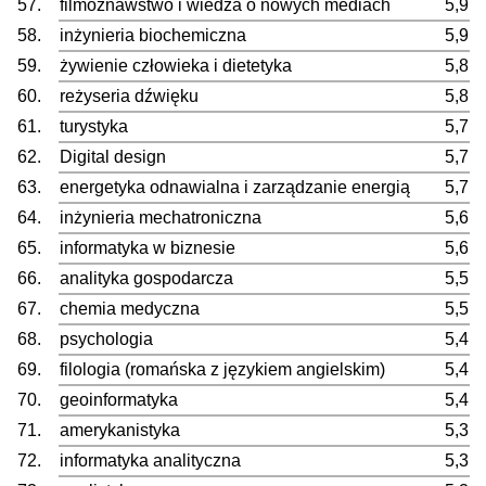
57.
filmoznawstwo i wiedza o nowych mediach
5,9
58.
inżynieria biochemiczna
5,9
59.
żywienie człowieka i dietetyka
5,8
60.
reżyseria dźwięku
5,8
61.
turystyka
5,7
62.
Digital design
5,7
63.
energetyka odnawialna i zarządzanie energią
5,7
64.
inżynieria mechatroniczna
5,6
65.
informatyka w biznesie
5,6
66.
analityka gospodarcza
5,5
67.
chemia medyczna
5,5
68.
psychologia
5,4
69.
filologia (romańska z językiem angielskim)
5,4
70.
geoinformatyka
5,4
71.
amerykanistyka
5,3
72.
informatyka analityczna
5,3