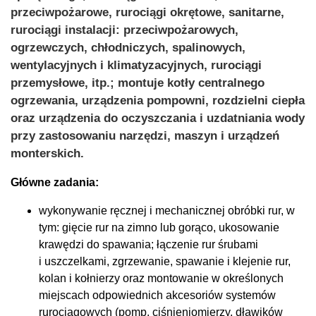
przeciwpożarowe, rurociągi okrętowe, sanitarne,
rurociągi instalacji: przeciwpożarowych,
ogrzewczych, chłodniczych, spalinowych,
wentylacyjnych i klimatyzacyjnych, rurociągi
przemysłowe, itp.; montuje kotły centralnego
ogrzewania, urządzenia pompowni, rozdzielni ciepła
oraz urządzenia do oczyszczania i uzdatniania wody
przy zastosowaniu narzędzi, maszyn i urządzeń
monterskich.
Główne zadania:
wykonywanie ręcznej i mechanicznej obróbki rur, w
tym: gięcie rur na zimno lub gorąco, ukosowanie
krawędzi do spawania; łączenie rur śrubami
i uszczelkami, zgrzewanie, spawanie i klejenie rur,
kolan i kołnierzy oraz montowanie w określonych
miejscach odpowiednich akcesoriów systemów
rurociągowych (pomp, ciśnieniomierzy, dławików