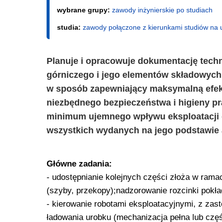
wybrane grupy:
zawody inżynierskie po studiach
studia:
zawody połączone z kierunkami studiów na 
Planuje i opracowuje dokumentację techni
górniczego i jego elementów składowych
w sposób zapewniający maksymalną efe
niezbędnego bezpieczeństwa i higieny p
minimum ujemnego wpływu eksploatacji g
wszystkich wydanych na jego podstawie
Główne zadania:
- udostępnianie kolejnych części złoża w ra
(szyby, przekopy);nadzorowanie rozcinki pok
- kierowanie robotami eksploatacyjnymi, z zas
ładowania urobku (mechanizacja pełna lub czę