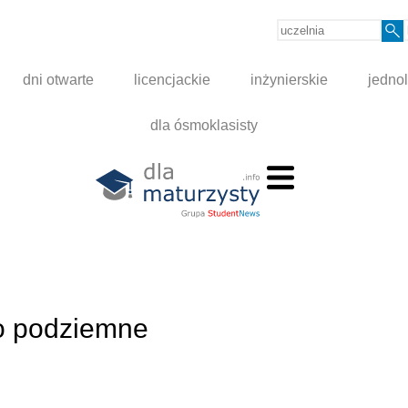
dni otwarte
licencjackie
inżynierskie
jednol
dla ósmoklasisty
wo podziemne