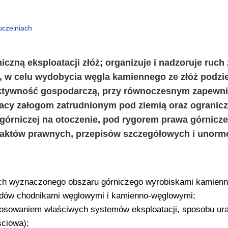
uczelniach
czną eksploatacji złóż; organizuje i nadzoruje ruch
, w celu wydobycia węgla kamiennego ze złóż podz
ktywność gospodarczą, przy równoczesnym zapewni
racy załogom zatrudnionym pod ziemią oraz ogranic
órniczej na otoczenie, pod rygorem prawa górnicze
 aktów prawnych, przepisów szczegółowych i unorm
mach wyznaczonego obszaru górniczego wyrobiskami kamien
ładów chodnikami węglowymi i kamienno-węglowymi;
tosowaniem właściwych systemów eksploatacji, sposobu urab
ściowa);