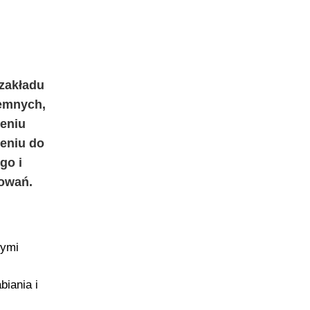
 zakładu
iemnych,
eniu
zeniu do
go i
owań.
nymi
iania i