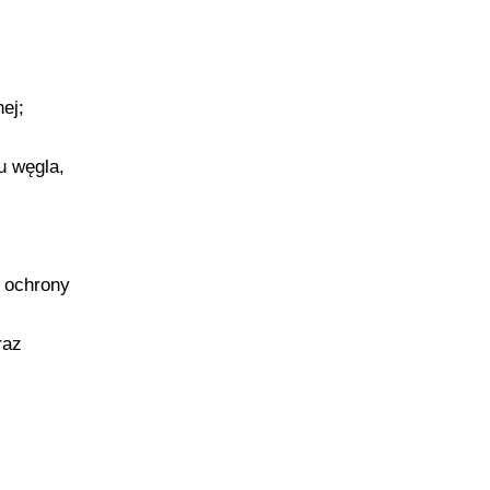
ej;
u węgla,
, ochrony
raz