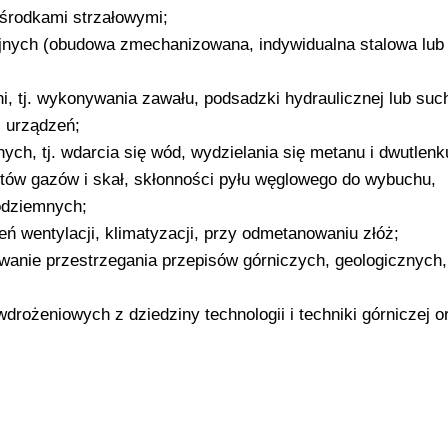
 środkami strzałowymi;
jnych (obudowa zmechanizowana, indywidualna stalowa lub
i, tj. wykonywania zawału, podsadzki hydraulicznej lub such
i urządzeń;
ych, tj. wdarcia się wód, wydzielania się metanu i dwutlenk
tów gazów i skał, skłonności pyłu węglowego do wybuchu,
odziemnych;
eń wentylacji, klimatyzacji, przy odmetanowaniu złóż;
wanie przestrzegania przepisów górniczych, geologicznych
rożeniowych z dziedziny technologii i techniki górniczej o