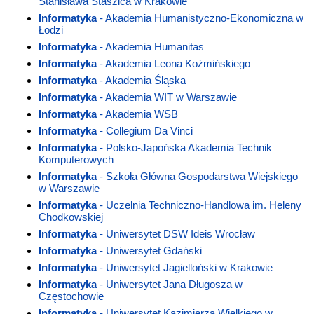
Stanisława Staszica w Krakowie
Informatyka
- Akademia Humanistyczno-Ekonomiczna w
Łodzi
Informatyka
- Akademia Humanitas
Informatyka
- Akademia Leona Koźmińskiego
Informatyka
- Akademia Śląska
Informatyka
- Akademia WIT w Warszawie
Informatyka
- Akademia WSB
Informatyka
- Collegium Da Vinci
Informatyka
- Polsko-Japońska Akademia Technik
Komputerowych
Informatyka
- Szkoła Główna Gospodarstwa Wiejskiego
w Warszawie
Informatyka
- Uczelnia Techniczno-Handlowa im. Heleny
Chodkowskiej
Informatyka
- Uniwersytet DSW Ideis Wrocław
Informatyka
- Uniwersytet Gdański
Informatyka
- Uniwersytet Jagielloński w Krakowie
Informatyka
- Uniwersytet Jana Długosza w
Częstochowie
Informatyka
- Uniwersytet Kazimierza Wielkiego w