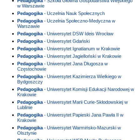
Pedagogika
- Szkoła Główna Gospodarstwa Wiejskiego
w Warszawie
Pedagogika
- Uczelnia Nauk Społecznych
Pedagogika
- Uczelnia Społeczno-Medyczna w
Warszawie
Pedagogika
- Uniwersytet DSW Ideis Wrocław
Pedagogika
- Uniwersytet Gdański
Pedagogika
- Uniwersytet Ignatianum w Krakowie
Pedagogika
- Uniwersytet Jagielloński w Krakowie
Pedagogika
- Uniwersytet Jana Długosza w
Częstochowie
Pedagogika
- Uniwersytet Kazimierza Wielkiego w
Bydgoszczy
Pedagogika
- Uniwersytet Komisji Edukacji Narodowej w
Krakowie
Pedagogika
- Uniwersytet Marii Curie-Skłodowskiej w
Lublinie
Pedagogika
- Uniwersytet Papieski Jana Pawła II w
Krakowie
Pedagogika
- Uniwersytet Warmińsko-Mazurski w
Olsztynie