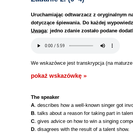
Uruchamiając odtwarzacz z oryginalnym n
dotyczące śpiewania. Do każdej wypowiedzi 
Uwaga
: jedno zdanie zostało podane dodat
We wskazówce jest transkrypcja (na maturze j
pokaż wskazówkę »
The speaker
A
. describes how a well-known singer got invo
B
. talks about a reason for taking part in tale
C
. gives advice on how to win a singing compe
D
. disagrees with the result of a talent show.