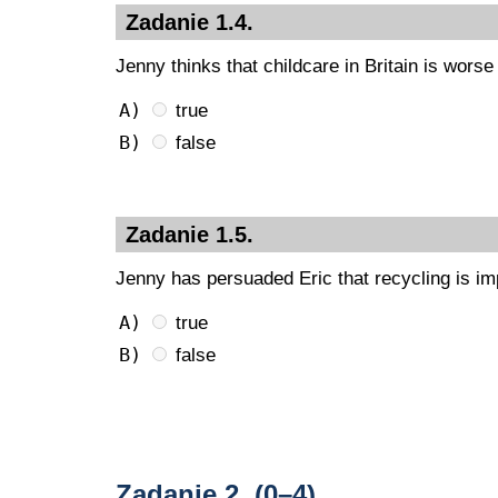
Zadanie 1.4.
Jenny thinks that childcare in Britain is wors
A)
true
B)
false
Zadanie 1.5.
Jenny has persuaded Eric that recycling is im
A)
true
B)
false
Zadanie 2.
(0–4)