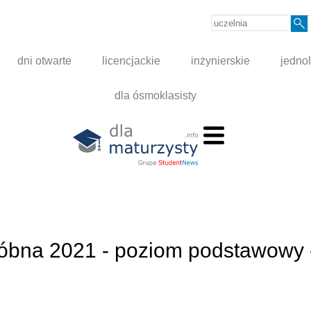
dni otwarte
licencjackie
inżynierskie
jednol
dla ósmoklasisty
próbna 2021 - poziom podstawowy 