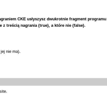
agraniem CKE usłyszysz dwukrotnie fragment programu
 treścią nagrania (true), a które nie (false).
ej nie ma).
site.