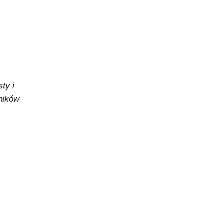
ty i
yników