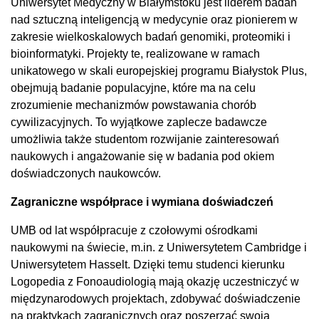
Uniwersytet Medyczny w Białymstoku jest liderem badań
nad sztuczną inteligencją w medycynie oraz pionierem w
zakresie wielkoskalowych badań genomiki, proteomiki i
bioinformatyki. Projekty te, realizowane w ramach
unikatowego w skali europejskiej programu Białystok Plus,
obejmują badanie populacyjne, które ma na celu
zrozumienie mechanizmów powstawania chorób
cywilizacyjnych. To wyjątkowe zaplecze badawcze
umożliwia także studentom rozwijanie zainteresowań
naukowych i angażowanie się w badania pod okiem
doświadczonych naukowców.
Zagraniczne współprace i wymiana doświadczeń
UMB od lat współpracuje z czołowymi ośrodkami
naukowymi na świecie, m.in. z Uniwersytetem Cambridge i
Uniwersytetem Hasselt. Dzięki temu studenci kierunku
Logopedia z Fonoaudiologią mają okazję uczestniczyć w
międzynarodowych projektach, zdobywać doświadczenie
na praktykach zagranicznych oraz poszerzać swoją