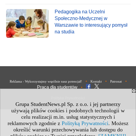
Pedagogika na Uczelni
Społeczno-Medycznej w
Warszawie to interesujący pomysł
na studia
•
•
•
Reklama - Wykorzystajmy wspólnie nasz potencjał!
Kontakt
Patronat
Praca dla studentów
•
Polityka Prywatności
Grupa StudentNews.pl Sp. z o.o. i jej partnerzy
używają plików cookies i podobnych technologii w
celu realizacji m.in. usług statystycznych i
reklamowych zgodnie z
Polityką Prywatności
. Możesz
określić warunki przechowywania lub dostępu do