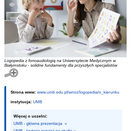
Logopedia z fonoaudiologią na Uniwersytecie Medycznym w
Białymstoku - solidne fundamenty dla przyszłych specjalistów
Strona www:
www.umb.edu.pl/wnoz/logopedia/o_kierunku
instytucja:
UMB
Więcej o uczelni:
UMB - główna prezentacja  »
UMB - kryteria przyjęć na studia »