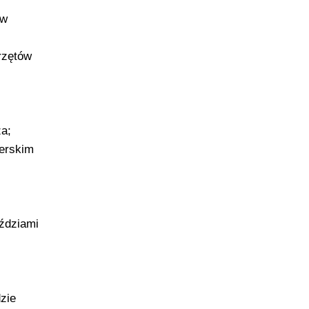
 w
przętów
za;
cerskim
ździami
zie