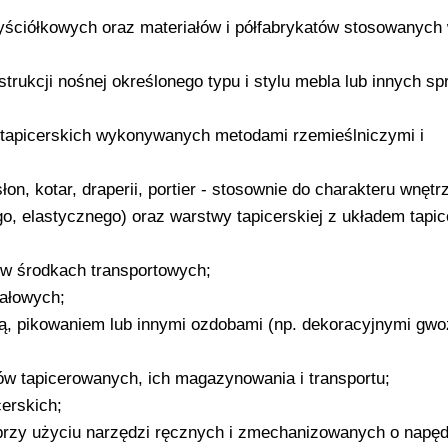
yściółkowych oraz materiałów i półfabrykatów stosowanych
strukcji nośnej określonego typu i stylu mebla lub innych s
w tapicerskich wykonywanych metodami rzemieślniczymi i
on, kotar, draperii, portier - stosownie do charakteru wnętr
, elastycznego) oraz warstwy tapicerskiej z układem tapi
 w środkach transportowych;
iałowych;
ą, pikowaniem lub innymi ozdobami (np. dekoracyjnymi gwo
ów tapicerowanych, ich magazynowania i transportu;
erskich;
przy użyciu narzędzi ręcznych i zmechanizowanych o napęd