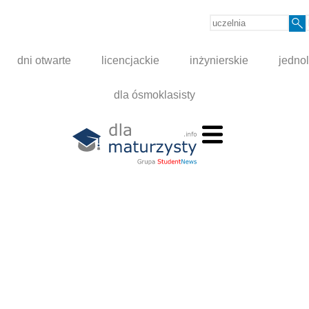
dni otwarte
licencjackie
inżynierskie
jednol
dla ósmoklasisty