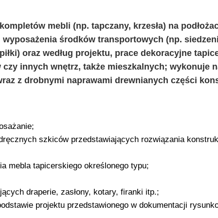
kompletów mebli (np. tapczany, krzesła) na podłoża
i wyposażenia środków transportowych (np. siedzen
piłki) oraz według projektu, prace dekoracyjne tapic
 czy innych wnętrz, także mieszkalnych; wykonuje 
wraz z drobnymi naprawami drewnianych części konst
osażanie;
dręcznych szkiców przedstawiających rozwiązania konstru
a mebla tapicerskiego określonego typu;
ych draperie, zasłony, kotary, firanki itp.;
podstawie projektu przedstawionego w dokumentacji rysunko