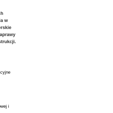
ch
ia w
erskie
naprawy
rukcji.
kcyjne
wej i