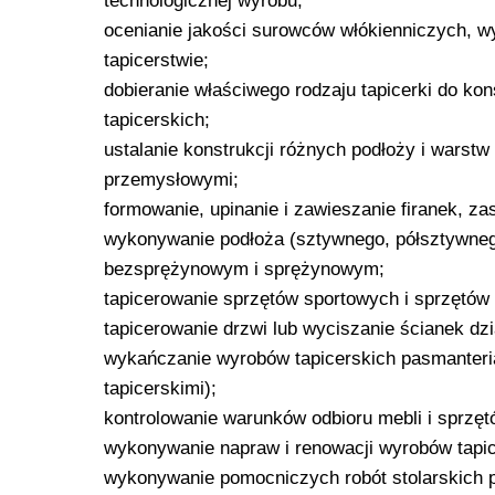
technologicznej wyrobu;
ocenianie jakości surowców włókienniczych, w
tapicerstwie;
dobieranie właściwego rodzaju tapicerki do kon
tapicerskich;
ustalanie konstrukcji różnych podłoży i warst
przemysłowymi;
formowanie, upinanie i zawieszanie firanek, zasł
wykonywanie podłoża (sztywnego, półsztywnego
bezsprężynowym i sprężynowym;
tapicerowanie sprzętów sportowych i sprzętów
tapicerowanie drzwi lub wyciszanie ścianek dz
wykańczanie wyrobów tapicerskich pasmanteri
tapicerskimi);
kontrolowanie warunków odbioru mebli i sprzęt
wykonywanie napraw i renowacji wyrobów tapic
wykonywanie pomocniczych robót stolarskich 