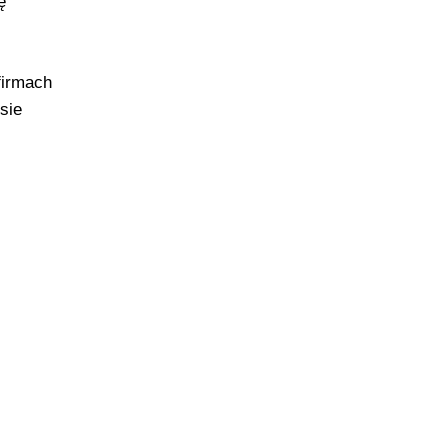
ę
firmach
sie