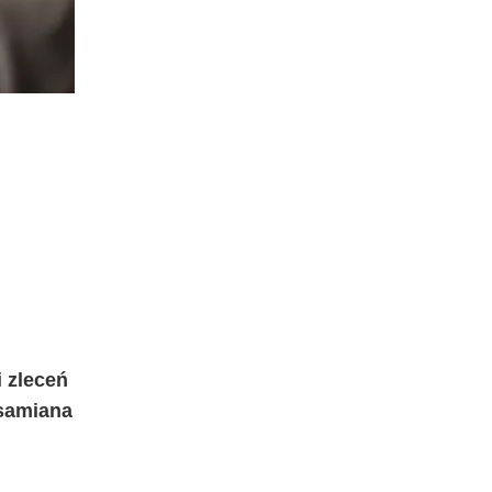
i zleceń
żsamiana