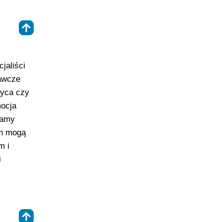
⇑
jaliści
gawcze
zyca czy
mocja
ramy
ch mogą
m i
i
⇑