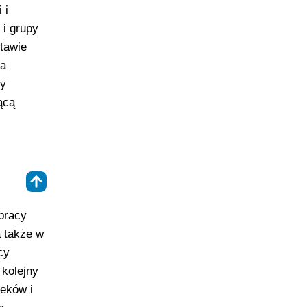
 i
i grupy
stawie
pa
ny
ącą
⇑
 pracy
a także w
cy
 kolejny
leków i