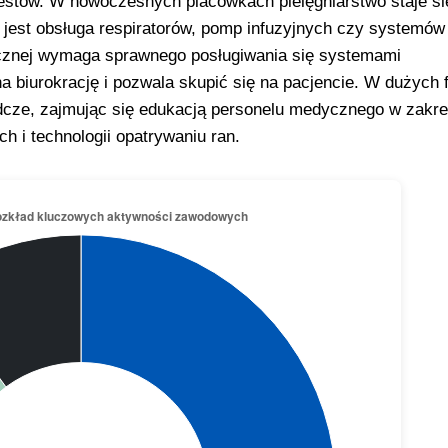
estów. W nowoczesnych placówkach pielęgniarstwo staje si
est obsługa respiratorów, pomp infuzyjnych czy systemów
ycznej wymaga sprawnego posługiwania się systemami
 biurokrację i pozwala skupić się na pacjencie. W dużych 
adcze, zajmując się edukacją personelu medycznego w zakre
i technologii opatrywaniu ran.