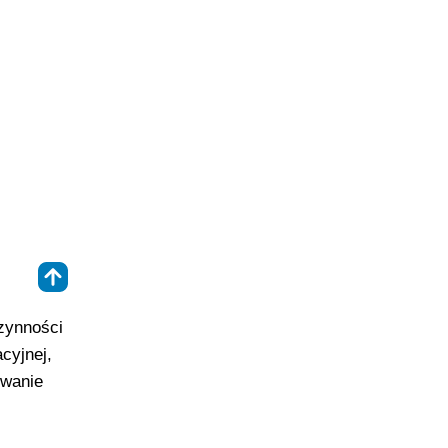
⇑
czynności
cyjnej,
owanie