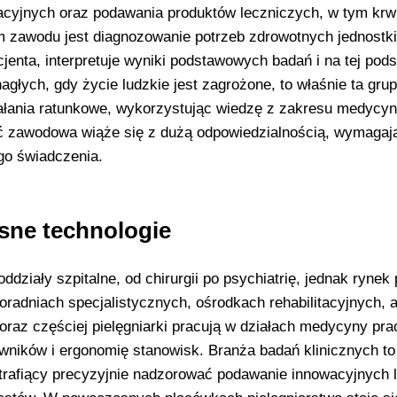
cyjnych oraz podawania produktów leczniczych, w tym krwi
zawodu jest diagnozowanie potrzeb zdrowotnych jednostki 
cjenta, interpretuje wyniki podstawowych badań i na tej pod
głych, gdy życie ludzkie jest zagrożone, to właśnie ta gru
ałania ratunkowe, wykorzystując wiedzę z zakresu medycy
ość zawodowa wiąże się z dużą odpowiedzialnością, wymagaj
go świadczenia.
sne technologie
działy szpitalne, od chirurgii po psychiatrię, jednak rynek
oradniach specjalistycznych, ośrodkach rehabilitacyjnych, 
oraz częściej pielęgniarki pracują w działach medycyny pra
owników i ergonomię stanowisk. Branża badań klinicznych to
otrafiący precyzyjnie nadzorować podawanie innowacyjnych 