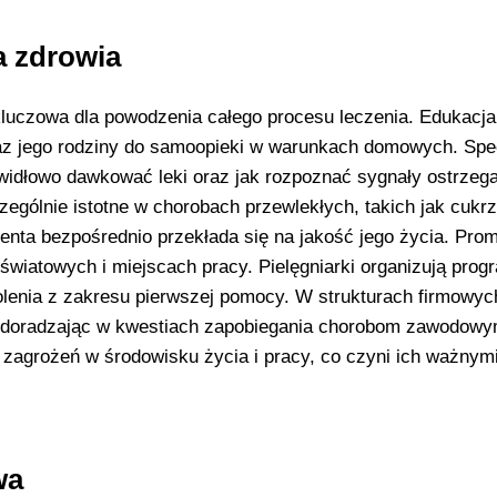
a zdrowia
o kluczowa dla powodzenia całego procesu leczenia. Edukacja
az jego rodziny do samoopieki w warunkach domowych. Spec
awidłowo dawkować leki oraz jak rozpoznać sygnały ostrze
zególnie istotne w chorobach przewlekłych, takich jak cukr
enta bezpośrednio przekłada się na jakość jego życia. Pro
światowych i miejscach pracy. Pielęgniarki organizują prog
kolenia z zakresu pierwszej pomocy. W strukturach firmowy
ej, doradzając w kwestiach zapobiegania chorobom zawodowy
ę zagrożeń w środowisku życia i pracy, co czyni ich ważnym
wa