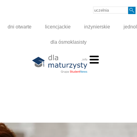
dni otwarte
licencjackie
inżynierskie
jednol
dla ósmoklasisty