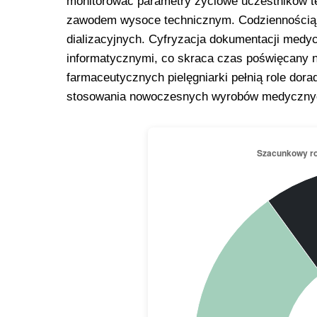
monitorować parametry życiowe uczestników t
zawodem wysoce technicznym. Codziennością j
dializacyjnych. Cyfryzacja dokumentacji med
informatycznymi, co skraca czas poświęcany na
farmaceutycznych pielęgniarki pełnią role dor
stosowania nowoczesnych wyrobów medycznych 